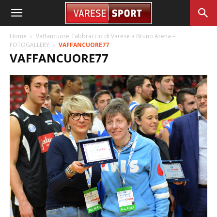
Home
Vaffancuore, l’abbraccio di Varese a Bruno Arena –
FOTOGALLERY
VAFFANCUORE77
VAFFANCUORE77