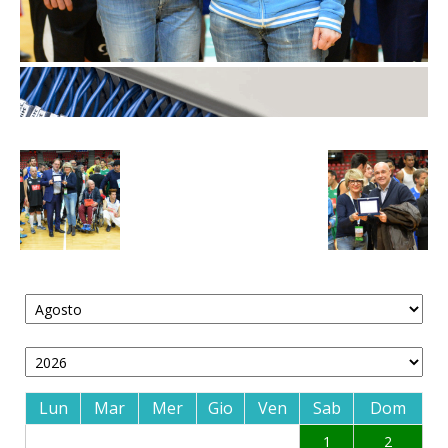
Lun
Mar
Mer
Gio
Ven
Sab
Dom
1
2