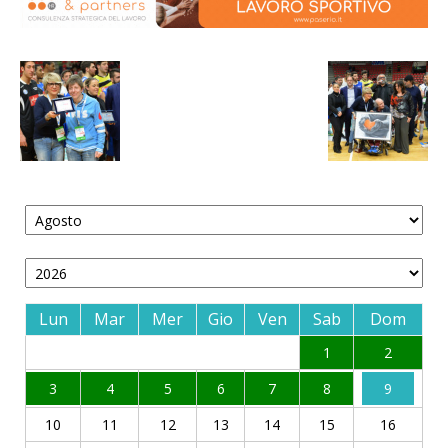
Lun
Mar
Mer
Gio
Ven
Sab
Dom
1
2
3
4
5
6
7
8
9
10
11
12
13
14
15
16