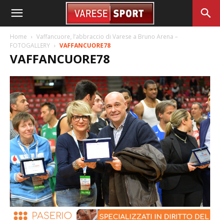
Home
Vaffancuore, l’abbraccio di Varese a Bruno Arena –
FOTOGALLERY
VAFFANCUORE78
VAFFANCUORE78