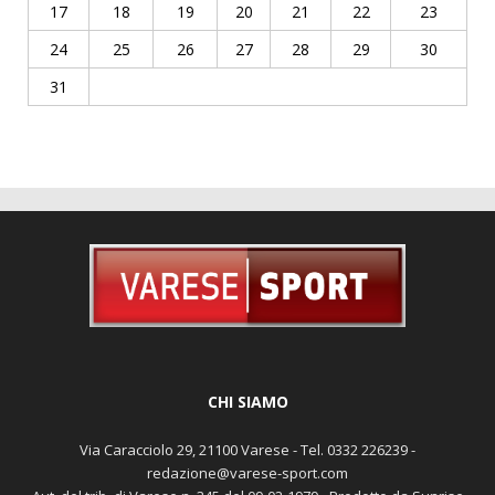
17
18
19
20
21
22
23
24
25
26
27
28
29
30
31
CHI SIAMO
Via Caracciolo 29, 21100 Varese - Tel. 0332 226239 -
redazione@varese-sport.com