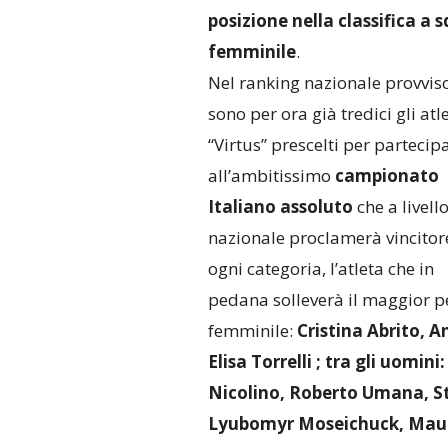
posizione nella classifica a 
femminile
.
Nel ranking nazionale provvis
sono per ora già tredici gli atle
“Virtus” prescelti per partecip
all’ambitissimo
campionato
Italiano assoluto
che a livell
nazionale proclamerà vincitor
ogni categoria, l’atleta che in
pedana solleverà il maggior pe
femminile:
Cristina Abrito, A
Elisa Torrelli ; tra gli uomi
Nicolino, Roberto Umana, St
Lyubomyr Moseichuck, Mauro 