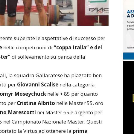
ente superate le aspettative di successo per
e
nelle competizioni di
“coppa Italia” e del
ter”
di sollevamento su panca della
ali, la squadra Gallaratese ha piazzato ben
atti per
Giovanni Scalise
nella categoria
omyr Moseychuck
nelle + 85 per quanto
nto per
Cristina Albrito
nelle Master 55, oro
no Marescotti
nei Master 65 e argento per
5 nel Campionato Nazionale Master. Questi
ortato la Virtus ad ottenere la
prima