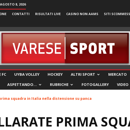
AGOSTO 8, 2026
ONE
CONTATTI
RISULTATI LIVE
CASINO NON AAMS
SITI SCOMMES
VareseSport
 FC
UYBA VOLLEY
HOCKEY
ALTRI SPORT
MERCATO
ASPETTANDO…
RUBRICHE
FOTOGALLERY
VIDEO
prima squadra in Italia nella distensione su panca
LLARATE PRIMA SQU