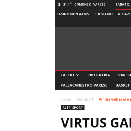
C
21.4
SABATO, 
COMUNE DI VARESE
CASINO NON AAMS
CHI SIAMO
REDAZI
CALCIO
PRO PATRIA
VARESE
PALLACANESTRO VARESE
BASKET
Home
Altri Sport
Virtus Gallarate 
ALTRI SPORT
VIRTUS GA