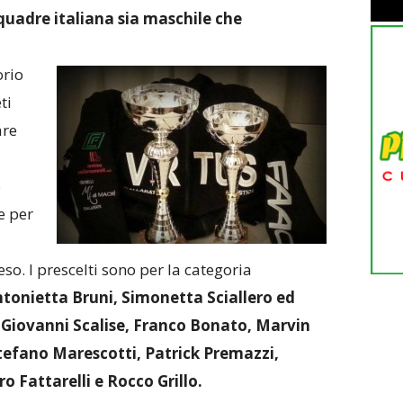
squadre italiana sia maschile che
orio
ti
are
o
e per
so. I prescelti sono per la categoria
ntonietta Bruni, Simonetta Sciallero ed
ni: Giovanni Scalise, Franco Bonato, Marvin
efano Marescotti, Patrick Premazzi,
Fattarelli e Rocco Grillo.