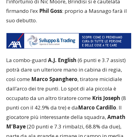
l’infortunio di Nic Moore, Brindisi si è cautelata
firmando l’ex
Phil Goss
: proprio a Masnago farà il
suo debutto.
La combo-guard
A.J. English
(6 punti e 3.7 assist)
potrà dare un ulteriore mano in cabina di regia,
così come
Marco Spanghero
, tiratore micidiale
dall’arco dei tre punti. Lo spot di ala piccola è
occupato da un altro tiratore come
Kris Joseph
(8
punti con il 42.9% da tre) e da
Marco Cardillo
. Il
giocatore più interessante della squadra,
Amath
M’Baye
(20 punti e 7.3 rimbalzi, 68.8% da due),
parte da ala grande e rimane in campo in media