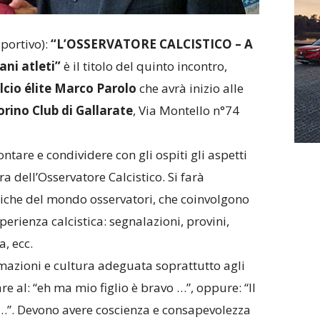
portivo):
“L’OSSERVATORE CALCISTICO – A
ani atleti”
è il titolo del
quinto incontro,
lcio élite Marco Parolo
che avrà inizio alle
orino Club di Gallarate
, Via Montello n°74
ontare e condividere con gli ospiti gli aspetti
ra dell’Osservatore Calcistico. Si farà
miche del mondo osservatori, che coinvolgono
sperienza calcistica: segnalazioni, provini,
a, ecc.
mazioni e cultura adeguata soprattutto agli
re al: “eh ma mio figlio è bravo …”, oppure: “Il
…”. Devono avere coscienza e consapevolezza