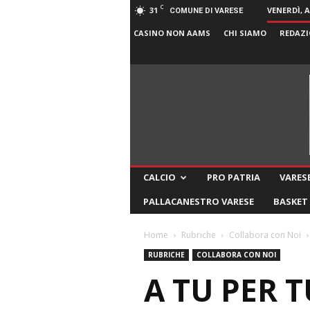
C
31
VENERDÌ, 
COMUNE DI VARESE
CASINO NON AAMS
CHI SIAMO
REDAZI
CALCIO
PRO PATRIA
VARESE
PALLACANESTRO VARESE
BASKET
Home
Rubriche
Collabora con Noi
RUBRICHE
COLLABORA CON NOI
A TU PER T