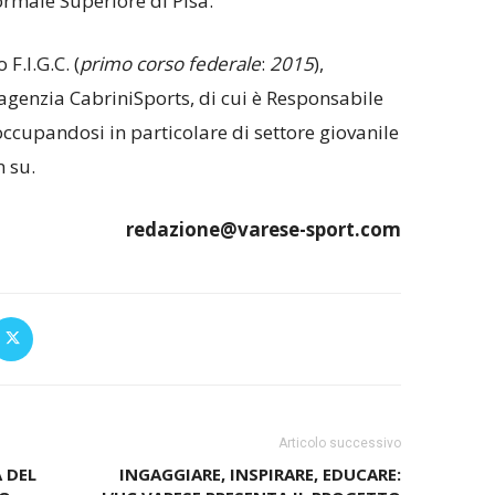
ormale Superiore di Pisa.
F.I.G.C. (
primo corso federale
:
2015
),
’agenzia CabriniSports, di cui è Responsabile
ccupandosi in particolare di settore giovanile
n su.
redazione@varese-sport.com
Articolo successivo
 DEL
INGAGGIARE, INSPIRARE, EDUCARE: