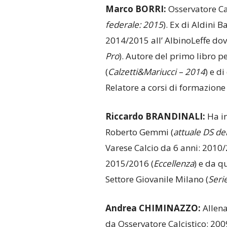
Marco BORRI:
Osservatore Calc
federale:
2015
). Ex di Aldini B
2014/2015 all’ AlbinoLeffe do
Pro
). Autore del primo libro pe
(
Calzetti&Mariucci – 2014
) e di
Relatore a corsi di formazione 
Riccardo BRANDINALI:
Ha in
Roberto Gemmi (
attuale DS del
Varese Calcio da 6 anni: 2010/
2015/2016 (
Eccellenza
) e da q
Settore Giovanile Milano (
Seri
Andrea CHIMINAZZO:
Allen
da Osservatore Calcistico: 200