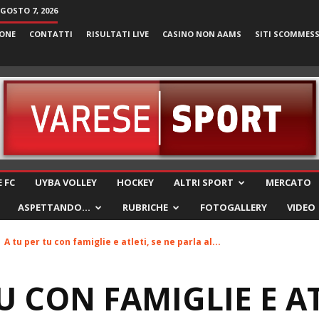
AGOSTO 7, 2026
ONE
CONTATTI
RISULTATI LIVE
CASINO NON AAMS
SITI SCOMMES
VareseSport
 FC
UYBA VOLLEY
HOCKEY
ALTRI SPORT
MERCATO
ASPETTANDO…
RUBRICHE
FOTOGALLERY
VIDEO
A tu per tu con famiglie e atleti, se ne parla al...
U CON FAMIGLIE E AT