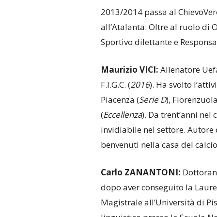
2013/2014 passa al ChievoVer
all’Atalanta. Oltre al ruolo d
Sportivo dilettante e Responsa
Maurizio VICI:
Allenatore Uefa
F.I.G.C. (
2016
). Ha svolto l’att
Piacenza (
Serie D
), Fiorenzuola
(
Eccellenza
). Da trent’anni nel
invidiabile nel settore. Autore
benvenuti nella casa del calcio
Carlo ZANANTONI:
Dottorand
dopo aver conseguito la Laurea
Magistrale all’Università di Pi