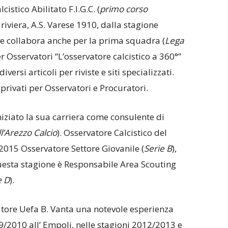
istico Abilitato F.I.G.C. (
primo corso
ariviera, A.S. Varese 1910, dalla stagione
ve collabora anche per la prima squadra (
Lega
r Osservatori “L’osservatore calcistico a 360°”
 diversi articoli per riviste e siti specializzati.
privati per Osservatori e Procuratori.
iziato la sua carriera come consulente di
l’Arezzo Calcio
). Osservatore Calcistico del
2015 Osservatore Settore Giovanile (
Serie B
),
uesta stagione è Responsabile Area Scouting
e D
).
atore Uefa B. Vanta una notevole esperienza
9/2010 all’ Empoli, nelle stagioni 2012/2013 e