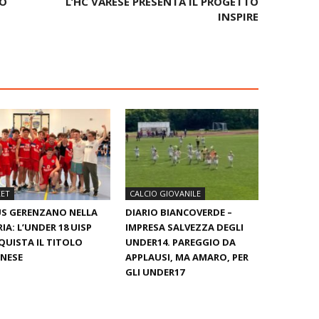
LO
L’HC VARESE PRESENTA IL PROGETTO
INSPIRE
KET
CALCIO GIOVANILE
S GERENZANO NELLA
DIARIO BIANCOVERDE –
IA: L’UNDER 18 UISP
IMPRESA SALVEZZA DEGLI
UISTA IL TITOLO
UNDER14. PAREGGIO DA
NESE
APPLAUSI, MA AMARO, PER
GLI UNDER17