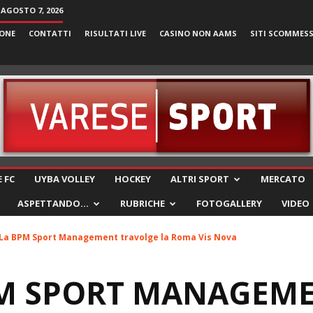
 AGOSTO 7, 2026
ONE
CONTATTI
RISULTATI LIVE
CASINO NON AAMS
SITI SCOMMES
VareseSport
 FC
UYBA VOLLEY
HOCKEY
ALTRI SPORT
MERCATO
ASPETTANDO…
RUBRICHE
FOTOGALLERY
VIDEO
 La BPM Sport Management travolge la Roma Vis Nova
BPM SPORT MANAGEM