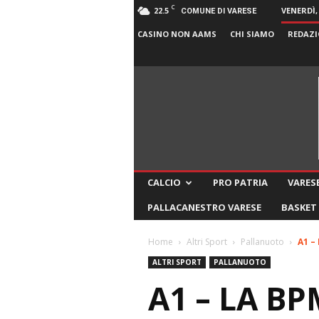
C
22.5
VENERDÌ,
COMUNE DI VARESE
CASINO NON AAMS
CHI SIAMO
REDAZI
CALCIO
PRO PATRIA
VARESE
PALLACANESTRO VARESE
BASKET
Home
Altri Sport
Pallanuoto
A1 –
ALTRI SPORT
PALLANUOTO
A1 – LA 