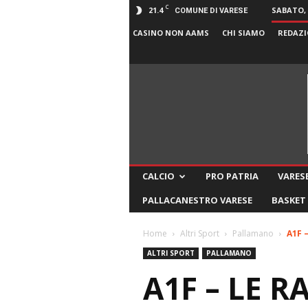
C
21.4
SABATO, 
COMUNE DI VARESE
CASINO NON AAMS
CHI SIAMO
REDAZI
CALCIO
PRO PATRIA
VARESE
PALLACANESTRO VARESE
BASKET
Home
Altri Sport
Pallamano
A1F 
ALTRI SPORT
PALLAMANO
A1F – LE 