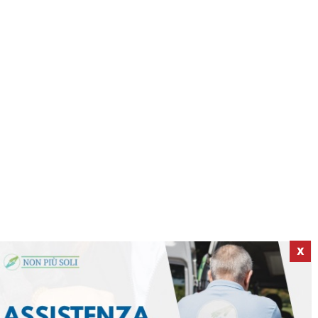
X
ICI