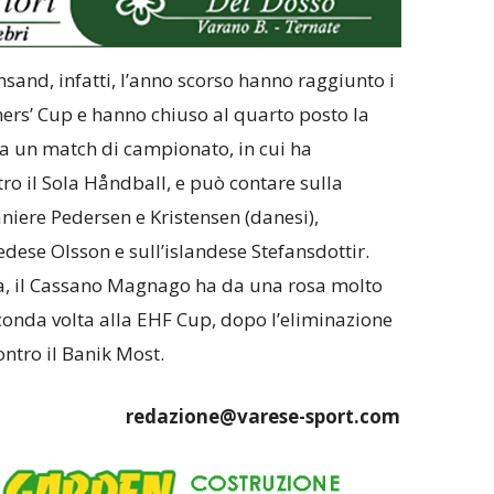
nsand, infatti, l’anno scorso hanno raggiunto i
ners’ Cup e hanno chiuso al quarto posto la
da un match di campionato, in cui ha
o il Sola Håndball, e può contare sulla
aniere Pedersen e Kristensen (danesi),
edese Olsson e sull’islandese Stefansdottir.
ica, il Cassano Magnago ha da una rosa molto
conda volta alla EHF Cup, dopo l’eliminazione
ontro il Banik Most.
redazione@varese-sport.com