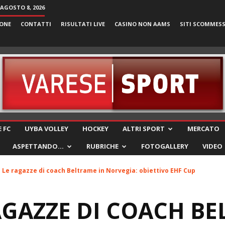
AGOSTO 8, 2026
ONE
CONTATTI
RISULTATI LIVE
CASINO NON AAMS
SITI SCOMMES
VareseSport
 FC
UYBA VOLLEY
HOCKEY
ALTRI SPORT
MERCATO
ASPETTANDO…
RUBRICHE
FOTOGALLERY
VIDEO
– Le ragazze di coach Beltrame in Norvegia: obiettivo EHF Cup
RAGAZZE DI COACH B