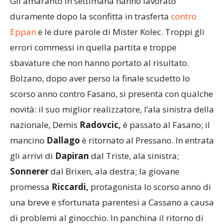
Gli amaranto in settimana hanno lavorato
duramente dopo la sconfitta in trasferta
contro
Eppan
e le dure parole di Mister Kolec. Troppi gli
errori commessi in quella partita e troppe
sbavature che non hanno portato al risultato.
Bolzano, dopo aver perso la finale scudetto lo
scorso anno contro Fasano, si presenta con qualche
novità: il suo miglior realizzatore, l’ala sinistra della
nazionale, Demis
Radovcic,
è passato al Fasano; il
mancino
Dallago
è ritornato al Pressano. In entrata
gli arrivi di
Dapiran
dal Triste, ala sinistra;
Sonnerer
dal Brixen, ala destra; la giovane
promessa
Riccardi,
protagonista lo scorso anno di
una breve e sfortunata parentesi a Cassano a causa
di problemi al ginocchio. In panchina il ritorno di