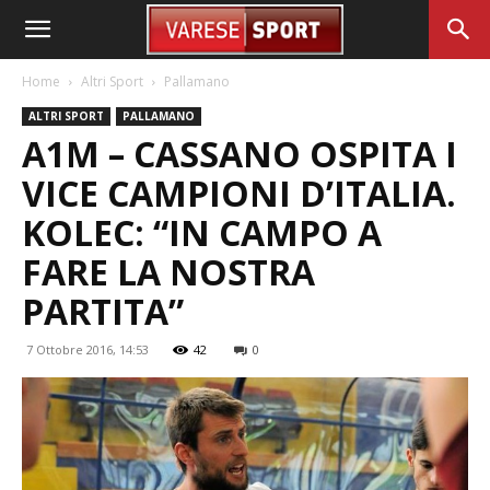
Home
Altri Sport
Pallamano
ALTRI SPORT
PALLAMANO
A1M – CASSANO OSPITA I
VICE CAMPIONI D’ITALIA.
KOLEC: “IN CAMPO A
FARE LA NOSTRA
PARTITA”
7 Ottobre 2016, 14:53
42
0