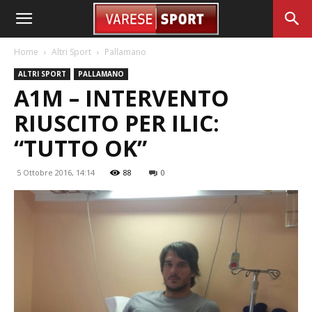
Home
Altri Sport
Pallamano
ALTRI SPORT
PALLAMANO
A1M – INTERVENTO
RIUSCITO PER ILIC:
“TUTTO OK”
5 Ottobre 2016, 14:14
88
0