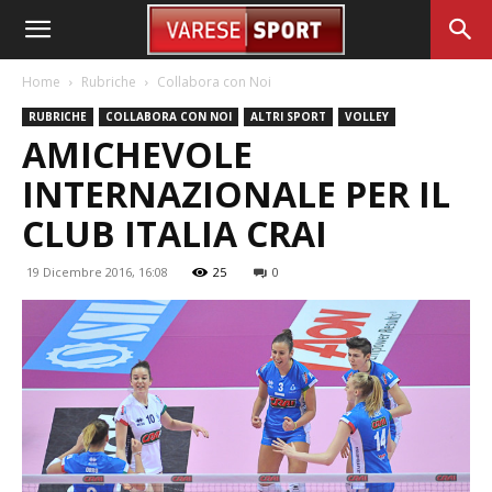
Home
Rubriche
Collabora con Noi
RUBRICHE
COLLABORA CON NOI
ALTRI SPORT
VOLLEY
AMICHEVOLE
INTERNAZIONALE PER IL
CLUB ITALIA CRAI
19 Dicembre 2016, 16:08
25
0