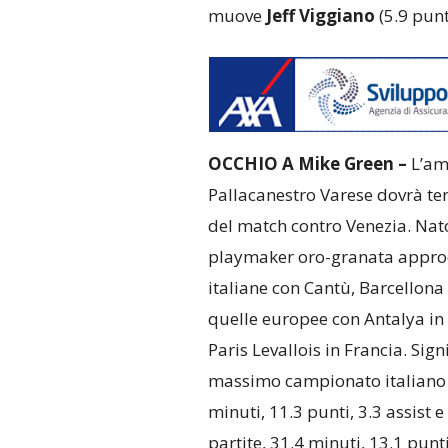
muove
Jeff Viggiano
(5.9 punt
OCCHIO A
Mike Green –
L’am
Pallacanestro Varese dovrà te
del match contro Venezia. Nato
playmaker oro-granata approd
italiane con Cantù, Barcellona
quelle europee con Antalya in T
Paris Levallois in Francia. Signi
massimo campionato italiano i
minuti, 11.3 punti, 3.3 assist 
partite, 31.4 minuti, 13.1 punti