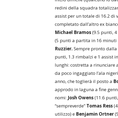
redini della squadra totalizzan
assist per un totale di 16.2 di 
completato dall’altro ex bian
Michael Bramos
(9.5 punti, 4
(5 punti a partita in 16 minuti
Ruzzier.
Sempre pronto dalla 
punti, 1.3 rimbalzi e 1 assist 
lunghi: costretta a rinunciare 
da poco ingaggiato l’ala nige
anno, che toglierà il posto a
Bo
approdo in laguna a fine genna
nomi:
Josh Owens
(11.6 punti,
“sempreverde”
Tomas Ress
(4
utilizzo) e
Benjamin Ortner
(5