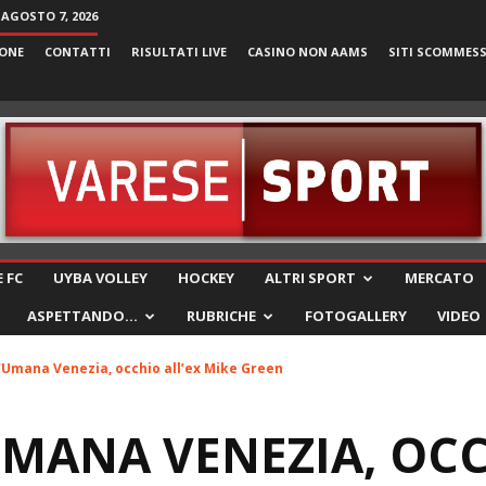
 AGOSTO 7, 2026
ONE
CONTATTI
RISULTATI LIVE
CASINO NON AAMS
SITI SCOMMES
VareseSport
 FC
UYBA VOLLEY
HOCKEY
ALTRI SPORT
MERCATO
ASPETTANDO…
RUBRICHE
FOTOGALLERY
VIDEO
l’Umana Venezia, occhio all’ex Mike Green
UMANA VENEZIA, OC