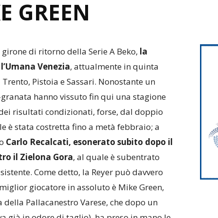
KE GREEN
girone di ritorno della Serie A Beko,
la
 l’Umana Venezia
, attualmente in quinta
 Trento, Pistoia e Sassari. Nonostante un
o-granata hanno vissuto fin qui una stagione
dei risultati condizionati, forse, dal doppio
 è stata costretta fino a metà febbraio; a
o
Carlo Recalcati, esonerato subito dopo il
ro il Zielona Gora
, al quale è subentrato
ssistente. Come detto, la Reyer può davvero
 miglior giocatore in assoluto è Mike Green,
a della Pallacanestro Varese, che dopo un
va già in odore di taglio), ha preso in mano le