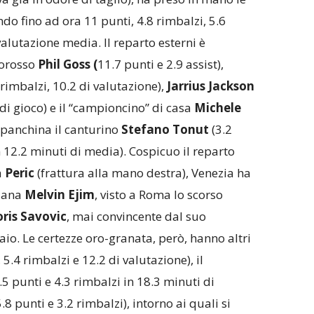
do fino ad ora 11 punti, 4.8 rimbalzi, 5.6
valutazione media. Il reparto esterni è
corosso
Phil Goss (
11.7 punti e 2.9 assist),
 rimbalzi, 10.2 di valutazione),
Jarrius Jackson
 di gioco) e il “campioncino” di casa
Michele
panchina il canturino
Stefano Tonut
(3.2
in 12.2 minuti di media). Cospicuo il reparto
a
Peric
(frattura alla mano destra), Venezia ha
riana
Melvin Ejim
, visto a Roma lo scorso
ris Savovic
, mai convincente dal suo
io. Le certezze oro-granata, però, hanno altri
 5.4 rimbalzi e 12.2 di valutazione), il
.5 punti e 4.3 rimbalzi in 18.3 minuti di
.8 punti e 3.2 rimbalzi), intorno ai quali si