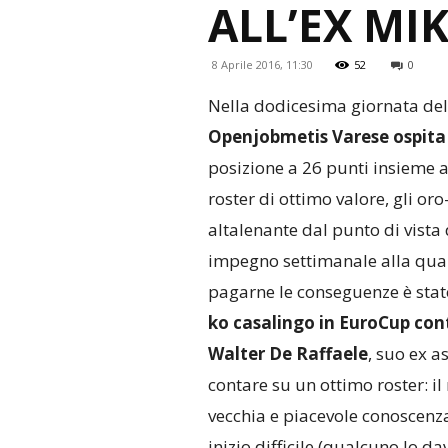
ALL’EX MI
8 Aprile 2016, 11:30
52
0
Nella dodicesima giornata del 
Openjobmetis Varese ospita
posizione a 26 punti insieme a
roster di ottimo valore, gli or
altalenante dal punto di vista 
impegno settimanale alla quale
pagarne le conseguenze è stat
ko casalingo in EuroCup cont
Walter De Raffaele
, suo ex a
contare su un ottimo roster: il
vecchia e piacevole conoscenz
inizio difficile (qualcuno lo da