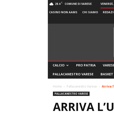
C
28.4
VENERDÌ,
COMUNE DI VARESE
CASINO NON AAMS
CHI SIAMO
REDAZI
CALCIO
PRO PATRIA
VARESE
PALLACANESTRO VARESE
BASKET
Home
Pallacanestro Varese
Arriva 
PALLACANESTRO VARESE
ARRIVA L’