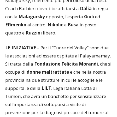
Malagursky, l’elemento più pericoloso della rosa.
Coach Barbieri dovrebbe affidarsi a
Dalia
in regia
con la
Malagursky
opposto, l’esperta
Gioli
ed
Efimenko
al centro,
Nikolic
e
Busa
in posto
quattro e
Ruzzini
libero.
LE INIZIATIVE
– Per il “Cuore del Volley” sono due
le associazioni ad essere ospitate al Palayamamay.
Si tratta della
Fondazione Felicita Morandi
, che si
occupa di
donne maltrattate
e che nella nostra
provincia ha due strutture in cui le accoglie e le
supporta, e della
LILT
, Lega Italiana Lotta ai
Tumori, che avrà un banchetto per sensibilizzare
sull’importanza di sottoporsi a visite di
prevenzione per la diagnosi precoce del tumore al