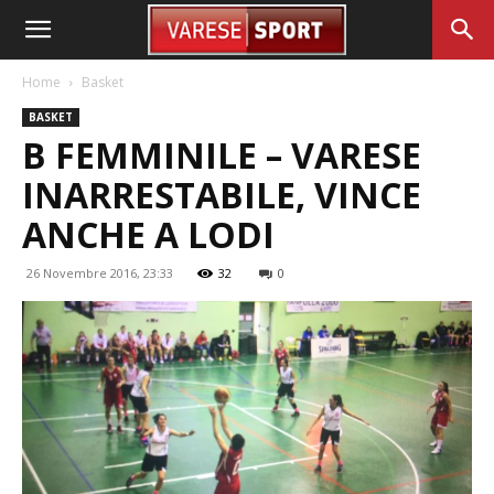
Home
Basket
BASKET
B FEMMINILE – VARESE
INARRESTABILE, VINCE
ANCHE A LODI
26 Novembre 2016, 23:33
32
0