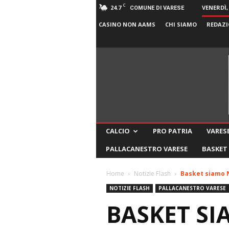
C
24.7
VENERDÌ,
COMUNE DI VARESE
CASINO NON AAMS
CHI SIAMO
REDAZI
CALCIO
PRO PATRIA
VARESE
PALLACANESTRO VARESE
BASKET
Home
Notizie Flash
Basket siamo N
NOTIZIE FLASH
PALLACANESTRO VARESE
BASKET SI