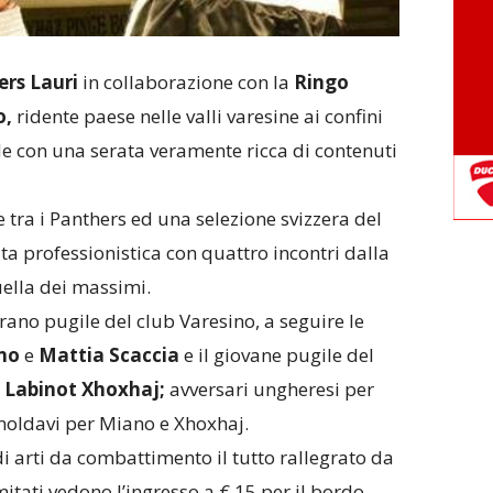
rs Lauri
in collaborazione con la
Ringo
o,
ridente paese nelle valli varesine ai confini
nde con una serata veramente ricca di contenuti
e tra i Panthers ed una selezione svizzera del
ta professionistica con quattro incontri dalla
uella dei massimi.
rano pugile del club Varesino, a seguire le
no
e
Mattia Scaccia
e il giovane pugile del
o
Labinot Xhoxhaj;
avversari ungheresi per
 moldavi per Miano e Xhoxhaj.
i arti da combattimento il tutto rallegrato da
mitati vedono l’ingresso a € 15 per il bordo