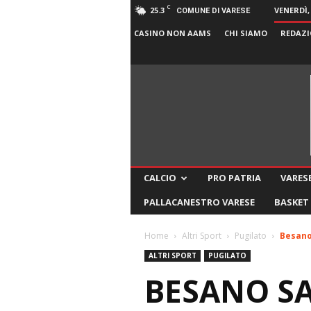
C
25.3
VENERDÌ,
COMUNE DI VARESE
CASINO NON AAMS
CHI SIAMO
REDAZI
CALCIO
PRO PATRIA
VARESE
PALLACANESTRO VARESE
BASKET
Home
Altri Sport
Pugilato
Besano 
ALTRI SPORT
PUGILATO
BESANO SA