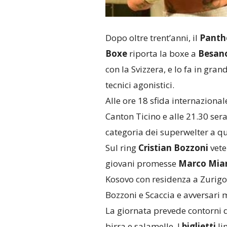
Dopo oltre trent’anni, il
Panthe
Boxe
riporta la boxe a
Besan
con la Svizzera, e lo fa in gra
tecnici agonistici.
Alle ore 18 sfida internazional
Canton Ticino e alle 21.30 sera
categoria dei superwelter a q
Sul ring
Cristian Bozzoni
vete
giovani promesse
Marco Mia
Kosovo con residenza a Zurig
Bozzoni e Scaccia e avversari
La giornata prevede contorni d
birra e salamelle. I
biglietti
li