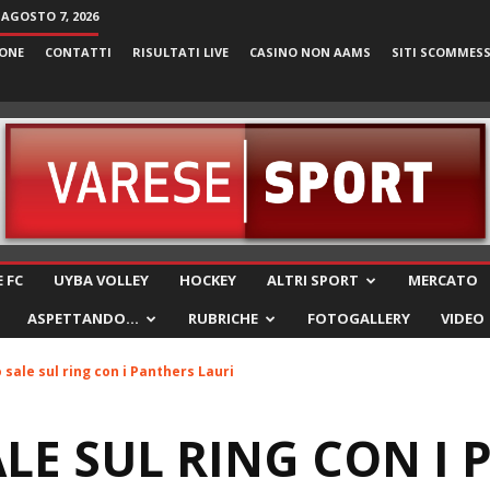
 AGOSTO 7, 2026
ONE
CONTATTI
RISULTATI LIVE
CASINO NON AAMS
SITI SCOMMES
VareseSport
 FC
UYBA VOLLEY
HOCKEY
ALTRI SPORT
MERCATO
ASPETTANDO…
RUBRICHE
FOTOGALLERY
VIDEO
sale sul ring con i Panthers Lauri
LE SUL RING CON I