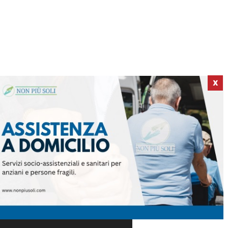
X
ICI