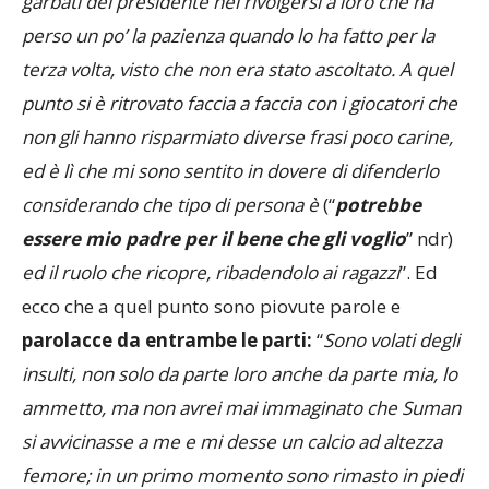
garbati del presidente nel rivolgersi a loro che ha
perso un po’ la pazienza quando lo ha fatto per la
terza volta, visto che non era stato ascoltato. A quel
punto si è ritrovato faccia a faccia con i giocatori che
non gli hanno risparmiato diverse frasi poco carine,
ed è lì che mi sono sentito in dovere di difenderlo
considerando che tipo di persona è
(“
potrebbe
essere mio padre per il bene che gli voglio
” ndr)
ed il ruolo che ricopre, ribadendolo ai ragazzi
”. Ed
ecco che a quel punto sono piovute parole e
parolacce da entrambe le parti:
“
Sono volati degli
insulti, non solo da parte loro anche da parte mia, lo
ammetto, ma non avrei mai immaginato che Suman
si avvicinasse a me e mi desse un calcio ad altezza
femore; in un primo momento sono rimasto in piedi