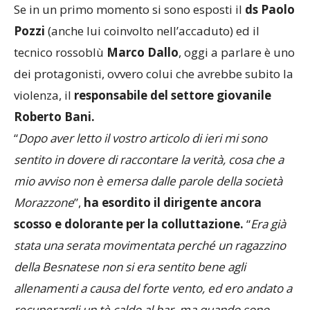
Se in un primo momento si sono esposti il
ds Paolo
Pozzi
(anche lui coinvolto nell’accaduto) ed il
tecnico rossoblù
Marco Dallo
, oggi a parlare è uno
dei protagonisti, ovvero colui che avrebbe subito la
violenza, il
responsabile del settore giovanile
Roberto Bani.
“
Dopo aver letto il vostro articolo di ieri mi sono
sentito in dovere di raccontare la verità, cosa che a
mio avviso non è emersa dalle parole della società
Morazzone
”,
ha esordito il dirigente ancora
scosso e dolorante per la colluttazione.
“
Era già
stata una serata movimentata perché un ragazzino
della Besnatese non si era sentito bene agli
allenamenti a causa del forte vento, ed ero andato a
recuperargli un tè caldo al bar, ma quando sono