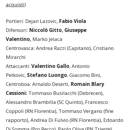
acquisti)
Portieri: Dejan Lazovic,
Fabio Viola
Difensori:
Niccolò Gitto, Giuseppe
Valentino,
Marko Jelaca
Centrovasca: Andrea Razzi (Capitano), Cristiano
Mirarchi
Attaccanti:
Valentino Gallo
, Antonio
Petkovic,
Stefano Luongo
, Giacomo Bini,
Centroboa: Arnaldo Deserti,
Romain Blary
Cessioni:
Tommaso Busilacchi (Debrecen),
Alessandro Brambilla (SC Quinto), Francesco
Coppoli (RN Florentia), Tommaso Vergano (fine
rapporto), Andrea Di Fulvio (RN Florentia), Edoardo
Di Somma (Pro Recco), Paolo Oliva (PN Trieste).