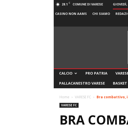
C
28.1
GIOVEDÌ,
COMUNE DI VARESE
CASINO NON AAMS
CHI SIAMO
REDAZI
CALCIO
PRO PATRIA
VARESE
PALLACANESTRO VARESE
BASKET
Home
VARESE FC
Bra combattivo, i
VARESE FC
BRA COMBA