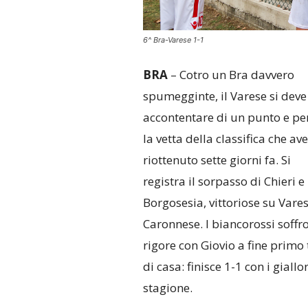
6^ Bra-Varese 1-1
BRA
– Cotro un Bra davvero
spumegginte, il Varese si deve
accontentare di un punto e pe
la vetta della classifica che av
riottenuto sette giorni fa. Si
registra il sorpasso di Chieri e
Borgosesia, vittoriose su Vares
Caronnese. I biancorossi soffr
rigore con Giovio a fine primo 
di casa: finisce 1-1 con i gial
stagione.