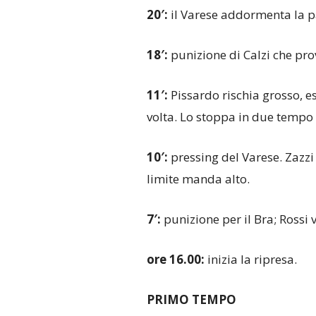
20′:
il Varese addormenta la pa
18′:
punizione di Calzi che pro
11′:
Pissardo rischia grosso, e
volta. Lo stoppa in due tempo
10′:
pressing del Varese. Zazzi
limite manda alto.
7′:
punizione per il Bra; Rossi v
ore 16.00:
inizia la ripresa.
PRIMO TEMPO