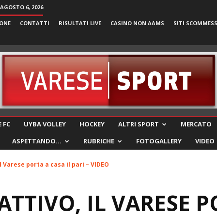
 AGOSTO 6, 2026
ONE
CONTATTI
RISULTATI LIVE
CASINO NON AAMS
SITI SCOMMES
VareseSport
 FC
UYBA VOLLEY
HOCKEY
ALTRI SPORT
MERCATO
ASPETTANDO…
RUBRICHE
FOTOGALLERY
VIDEO
l Varese porta a casa il pari – VIDEO
TTIVO, IL VARESE P