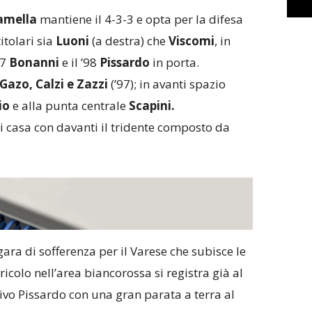
amella
mantiene il 4-3-3 e opta per la difesa
itolari sia
Luoni
(a destra) che
Viscomi
, in
97
Bonanni
e il ’98
Pissardo
in porta.
Gazo, Calzi e Zazzi
(’97); in avanti spazio
io
e alla punta centrale
Scapini.
i casa con davanti il tridente composto da
ra di sofferenza per il Varese che subisce le
ricolo nell’area biancorossa si registra già al
ivo Pissardo con una gran parata a terra al