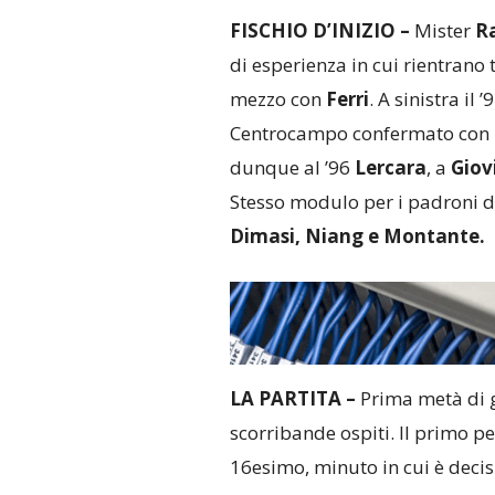
FISCHIO D’INIZIO –
Mister
R
di esperienza in cui rientrano t
mezzo con
Ferri
. A sinistra il ’
Centrocampo confermato con
dunque al ’96
Lercara
, a
Giov
Stesso modulo per i padroni d
Dimasi, Niang e Montante.
LA PARTITA –
Prima metà di ga
scorribande ospiti. Il primo pe
16esimo, minuto in cui è decis