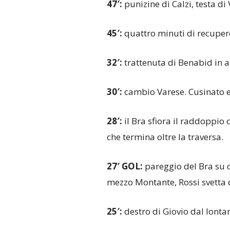
47′:
punizine di Calzi, testa di 
45′:
quattro minuti di recuper
32′:
trattenuta di Benabid in ar
30′:
cambio Varese. Cusinato en
28′:
il Bra sfiora il raddoppio
che termina oltre la traversa.
27′ GOL:
pareggio del Bra su c
mezzo Montante, Rossi svetta d
25′:
destro di Giovio dal lontano