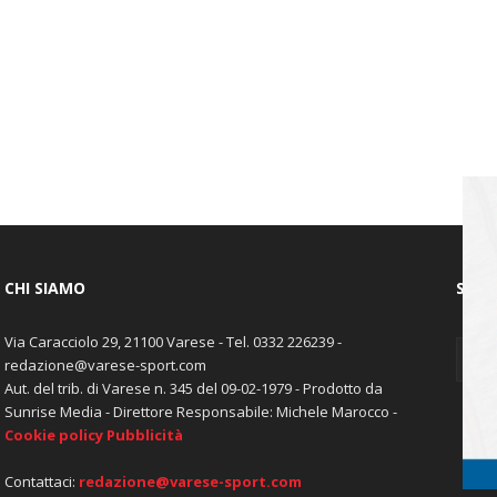
CHI SIAMO
SEGU
Via Caracciolo 29, 21100 Varese - Tel. 0332 226239 -
redazione@varese-sport.com
Aut. del trib. di Varese n. 345 del 09-02-1979 - Prodotto da
Sunrise Media - Direttore Responsabile: Michele Marocco -
Cookie policy
Pubblicità
Contattaci:
redazione@varese-sport.com