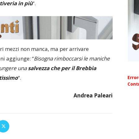
tiveria in più
“.
pri mezzi non manca, ma per arrivare
ini aggiunge: “
Bisogna rimboccarsi le maniche
giungere una
salvezza che per il Brebbia
tissimo
“.
Erro
Contr
Andrea Paleari