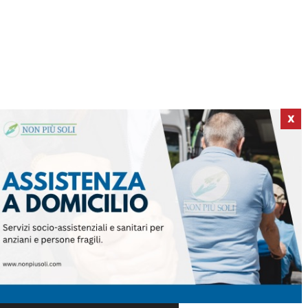
X
ICI