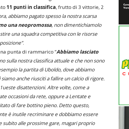
ato
11 punti in classifica
, frutto di 3 vittorie, 2
ora, abbiamo pagato spesso la nostra scarsa
amo una neopromossa
, non dimentichiamolo
lestire una squadra competitiva con le risorse
posizione”
.
una punta di rammarico “
Abbiamo lasciato
o sulla nostra classifica attuale e che non sono
sempio la partita di Uboldo, dove abbiamo
siamo anche riusciti a fallire un calcio di rigore.
ueste disattenzioni. Altre volte, come a
ate occasioni da rete, oppure a Lentate e
ato di fare bottino pieno. Detto questo,
e è inutile recriminare e dobbiamo essere
e subito alle prossime gare, magari proprio