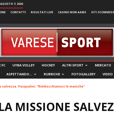
 AGOSTO 7, 2026
ONE
CONTATTI
RISULTATI LIVE
CASINO NON AAMS
SITI SCOMMES
VareseSport
 FC
UYBA VOLLEY
HOCKEY
ALTRI SPORT
MERCATO
ASPETTANDO…
RUBRICHE
FOTOGALLERY
VIDEO
e salvezza. Pasqualini: “Rimbocchiamoci le maniche”
 LA MISSIONE SALVEZ