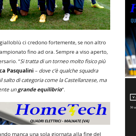
I gialloblù ci credono fortemente, se non altro
campionato fino ad ora. Sempre a viso aperto,
rsario. “
Si tratta di un torneo molto fisico più
ca Pasqualini
–
dove c’è qualche squadra
l salto di categoria come la Castellanzese, ma
ente un
grande equilibrio
“.
ando manca una sola giornata alla fine del