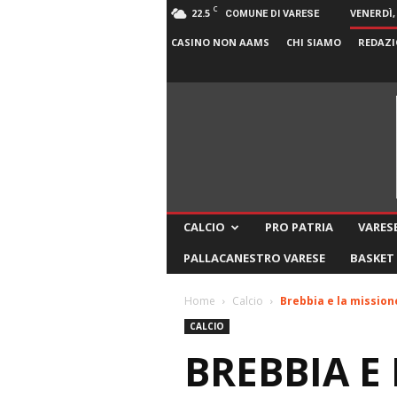
C
22.5
VENERDÌ,
COMUNE DI VARESE
CASINO NON AAMS
CHI SIAMO
REDAZI
CALCIO
PRO PATRIA
VARESE
PALLACANESTRO VARESE
BASKET
Home
Calcio
Brebbia e la mission
CALCIO
BREBBIA E