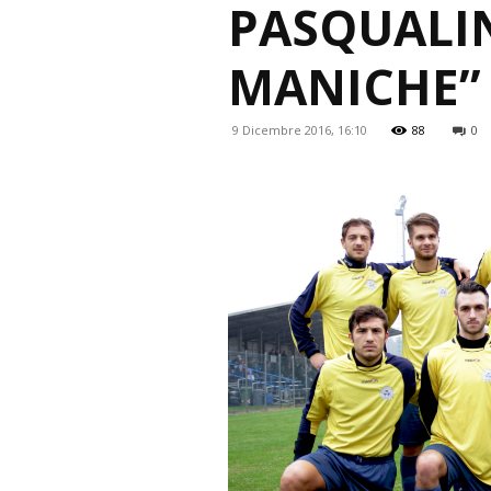
PASQUALIN
MANICHE”
9 Dicembre 2016, 16:10
88
0