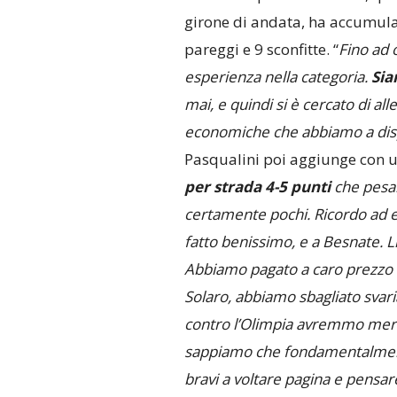
girone di andata, ha accumul
pareggi e 9 sconfitte. “
Fino ad 
esperienza nella categoria.
Si
mai, e quindi si è cercato di al
economiche che abbiamo a dis
Pasqualini poi aggiunge con 
per strada 4-5 punti
che pesan
certamente pochi. Ricordo ad e
fatto benissimo, e a Besnate. Lì 
Abbiamo pagato a caro prezzo 1
Solaro, abbiamo sbagliato svari
contro l’Olimpia avremmo merit
sappiamo che fondamentalment
bravi a voltare pagina e pensar