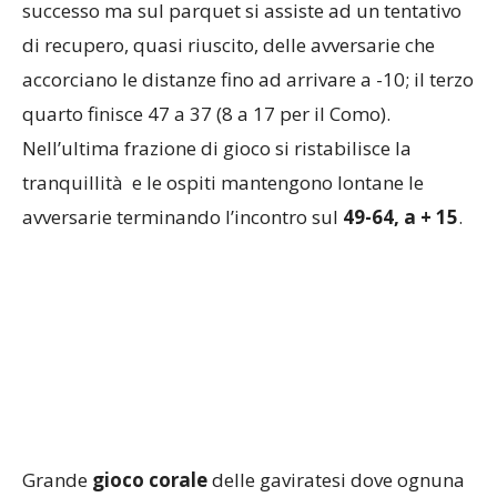
di recupero, quasi riuscito, delle avversarie che
accorciano le distanze fino ad arrivare a -10; il terzo
quarto finisce 47 a 37 (8 a 17 per il Como).
Nell’ultima frazione di gioco si ristabilisce la
tranquillità e le ospiti mantengono lontane le
avversarie terminando l’incontro sul
49-64, a + 15
.
Grande
gioco corale
delle gaviratesi dove ognuna
ha espresso il proprio potenziale. I numeri dei
tabellini evidenziano in particolare la serata