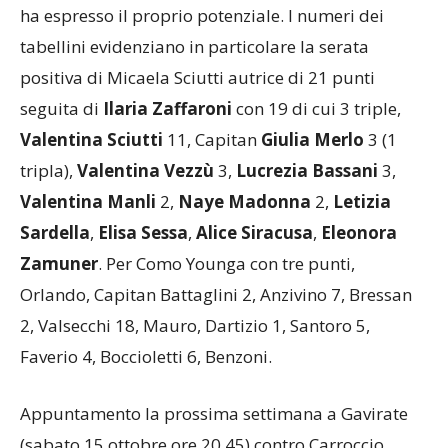
positiva di Micaela Sciutti autrice di 21 punti
seguita di
Ilaria Zaffaroni
con 19 di cui 3 triple,
Valentina Sciutti
11, Capitan
Giulia Merlo
3 (1
tripla),
Valentina Vezzù
3,
Lucrezia Bassani
3,
Valentina Manli
2,
Naye Madonna
2,
Letizia
Sardella
,
Elisa Sessa
,
Alice Siracusa
,
Eleonora
Zamuner
. Per Como Younga con tre punti,
Orlando, Capitan Battaglini 2, Anzivino 7, Bressan
2, Valsecchi 18, Mauro, Dartizio 1, Santoro 5,
Faverio 4, Boccioletti 6, Benzoni.
Appuntamento la prossima settimana a Gavirate
(sabato 15 ottobre ore 20.45) contro Carroccio
Legnano.