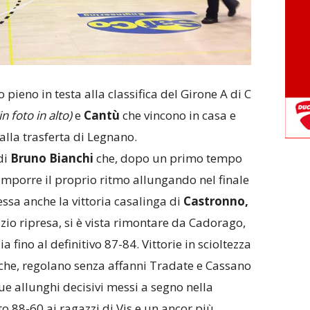
pieno in testa alla classifica del Girone A di C
in foto in alto)
e
Cantù
che vincono in casa e
alla trasferta di Legnano.
di
Bruno Bianchi
che, dopo un primo tempo
imporre il proprio ritmo allungando nel finale
essa anche la vittoria casalinga di
Castronno,
zio ripresa, si è vista rimontare da Cadorago,
 fino al definitivo 87-84. Vittorie in scioltezza
che, regolano senza affanni Tradate e Cassano
e allunghi decisivi messi a segno nella
o 88-60 ai ragazzi di Vis e un ancor più