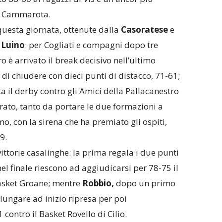
di Cammarota.
 questa giornata, ottenute dalla
Casoratese
e
 Luino
: per Cogliati e compagni dopo tre
o è arrivato il break decisivo nell’ultimo
di chiudere con dieci punti di distacco, 71-61;
a il derby contro gli Amici della Pallacanestro
brato, tanto da portare le due formazioni a
o, con la sirena che ha premiato gli ospiti,
9.
vittorie casalinghe: la prima regala i due punti
el finale riescono ad aggiudicarsi per 78-75 il
Basket Groane; mentre
Robbio,
dopo un primo
lungare ad inizio ripresa per poi
ontro il Basket Rovello di Cilio.