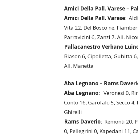
Amici Della Pall. Varese – P
Amici Della Pall. Varese
: Ald
Vita 22, Del Bosco ne, Fiambert
Parravicini 6, Zanzi 7. All. Nico
Pallacanestro Verbano Luin
Biason 6, Cipolletta, Gubitta 6
All. Manetta
Aba Legnano – Rams Daveri
Aba Legnano
: Veronesi 0, Ri
Conto 16, Garofalo 5, Secco 4, B
Ghirelli
Rams Daverio
: Remonti 20, Pr
0, Pellegrini 0, Kapedani 11, 