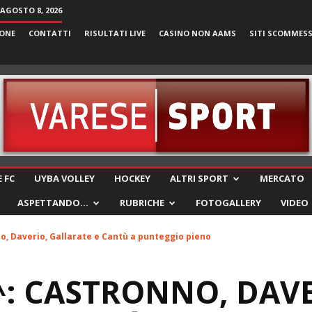
AGOSTO 8, 2026
ONE
CONTATTI
RISULTATI LIVE
CASINO NON AAMS
SITI SCOMMES
VareseSport
 FC
UYBA VOLLEY
HOCKEY
ALTRI SPORT
MERCATO
ASPETTANDO…
RUBRICHE
FOTOGALLERY
VIDEO
no, Daverio, Gallarate e Cantù a punteggio pieno
2^: CASTRONNO, DAV