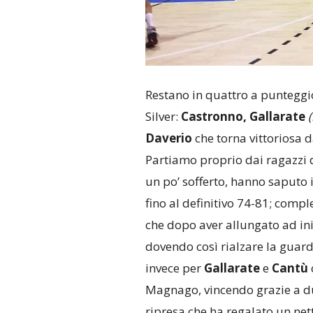
Restano in quattro a punteggio 
Silver:
Castronno, Gallarate
(
Daverio
che torna vittoriosa d
Partiamo proprio dai ragazzi 
un po’ sofferto, hanno saputo 
fino al definitivo 74-81; compl
che dopo aver allungato ad ini
dovendo così rialzare la guardia
invece per
Gallarate
e
Cantù
Magnago, vincendo grazie a du
ripresa che ha regalato un nett