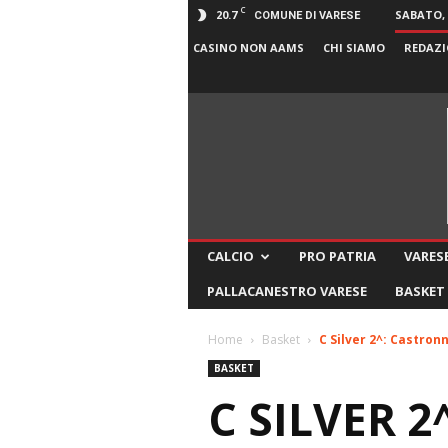
C
20.7
SABATO, 
COMUNE DI VARESE
CASINO NON AAMS
CHI SIAMO
REDAZI
CALCIO
PRO PATRIA
VARESE
PALLACANESTRO VARESE
BASKET
Home
Basket
C Silver 2^: Castron
BASKET
C SILVER 