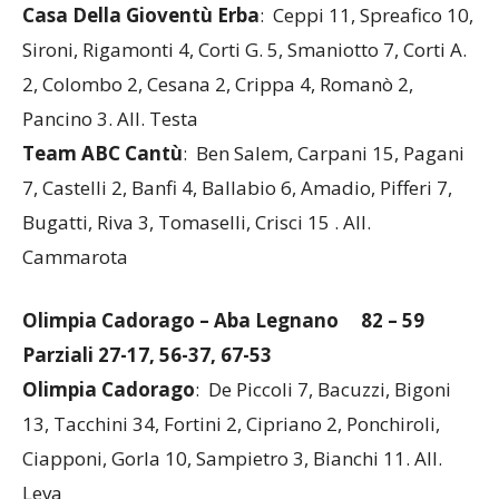
52 – 59 Parziali 18-22, 32-36, 42-49
Casa Della Gioventù Erba
: Ceppi 11, Spreafico 10,
Sironi, Rigamonti 4, Corti G. 5, Smaniotto 7, Corti A.
2, Colombo 2, Cesana 2, Crippa 4, Romanò 2,
Pancino 3. All. Testa
Team ABC Cantù
: Ben Salem, Carpani 15, Pagani
7, Castelli 2, Banfi 4, Ballabio 6, Amadio, Pifferi 7,
Bugatti, Riva 3, Tomaselli, Crisci 15 . All.
Cammarota
Olimpia Cadorago – Aba Legnano
82 – 59
Parziali 27-17, 56-37, 67-53
Olimpia Cadorago
: De Piccoli 7, Bacuzzi, Bigoni
13, Tacchini 34, Fortini 2, Cipriano 2, Ponchiroli,
Ciapponi, Gorla 10, Sampietro 3, Bianchi 11. All.