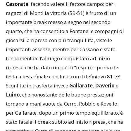
Casorate
, facendo valere il fattore campo: per i
ragazzi di Monti la vittoria (59-51) è frutto di un
importante break messo a segno nel secondo
quarto, che ha consentito a Fontanel e compagni di
giocarsi la ripresa con più tranquillità, viste le
importanti assenze; mentre per Cassano è stato
fondamentale l’allungo conquistato ad inizio
ripresa, che ha dato un po’ di “respiro”, prima del
testa a testa finale concluso con il definitivo 81-78.
Sconfitte in trasferta invece
Gallarate
,
Daverio
e
Luino
, che nonostante delle buone prestazioni
tornano a mani vuote da Cerro, Robbio e Rovello:
per Gallarate, dopo un primo tempo equilibrato, è
stato fatale il break subito ad inizio ripresa, che ha
consentito a Cerro di scappare e mettere al sicuro