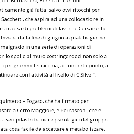
gato, Bernasconi, Beretta e Turconi -,
camente già fatta, salvo ovvi ritocchi per
 Sacchetti, che aspira ad una collocazione in
e a causa di problemi di lavoro e Corsaro che
 Invece, dalla fine di giugno a qualche giorno
o malgrado in una serie di operazioni di
n le spalle al muro costringendoci non solo a
ri programmi tecnici ma, ad un certo punto, a
tinuare con l’attività al livello di C Silver”.
 quintetto – Fogato, che ha firmato per
casato a Cerro Maggiore, e Bernasconi, che è
-, veri pilastri tecnici e psicologici del gruppo
stata cosa facile da accettare e metabolizzare.