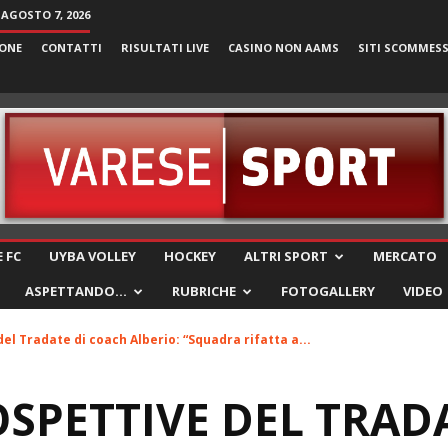
 AGOSTO 7, 2026
ONE
CONTATTI
RISULTATI LIVE
CASINO NON AAMS
SITI SCOMMES
VareseSport
 FC
UYBA VOLLEY
HOCKEY
ALTRI SPORT
MERCATO
ASPETTANDO…
RUBRICHE
FOTOGALLERY
VIDEO
del Tradate di coach Alberio: “Squadra rifatta a...
OSPETTIVE DEL TRAD