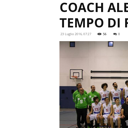
COACH ALB
TEMPO DI 
23 Luglio 2016, 07:27
56
0