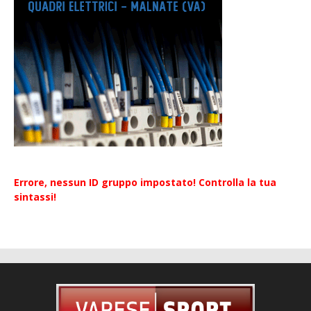
Errore, nessun ID gruppo impostato! Controlla la tua
sintassi!