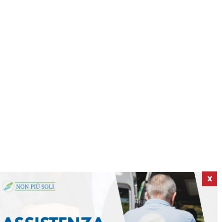
X
ICI