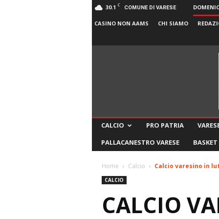
C
30.1
DOMENICA
COMUNE DI VARESE
CASINO NON AAMS
CHI SIAMO
REDAZI
CALCIO
PRO PATRIA
VARESE
PALLACANESTRO VARESE
BASKET
Home
Calcio
Calcio varesino in lu
CALCIO
CALCIO VA