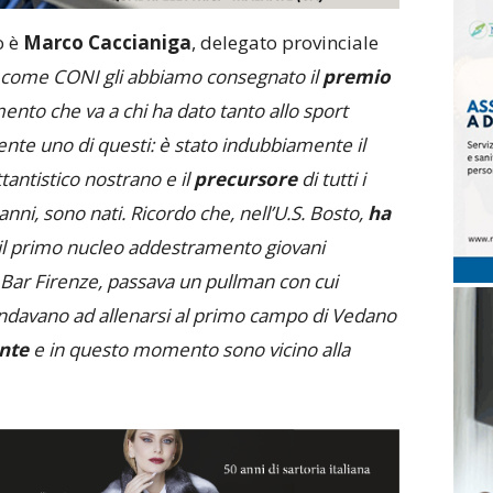
o è
Marco Caccianiga
, delegato provinciale
 come CONI gli abbiamo consegnato il
premio
mento che va a chi ha dato tanto allo sport
mente uno di questi: è stato indubbiamente il
tantistico nostrano e il
precursore
di tutti i
i anni, sono nati. Ricordo che, nell’U.S. Bosto,
ha
 il primo nucleo addestramento giovani
 al Bar Firenze, passava un pullman con cui
 andavano ad allenarsi al primo campo di Vedano
nte
e in questo momento sono vicino alla
.