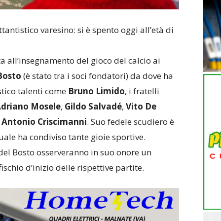
ttantistico varesino: si è spento oggi all’età di
a all’insegnamento del gioco del calcio ai
Bosto
(è stato tra i soci fondatori) da dove ha
stico talenti come
Bruno Limido
, i fratelli
driano Mosele
,
Gildo Salvadé
,
Vito De
e
Antonio Criscimanni
. Suo fedele scudiero è
uale ha condiviso tante gioie sportive.
del Bosto osserveranno in suo onore un
schio d’inizio delle rispettive partite.