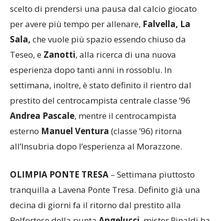
un’altra annata. In uscita
Da Pos
,
Ponti
, che ha
scelto di prendersi una pausa dal calcio giocato
per avere più tempo per allenare,
Falvella,
La
Sala,
che vuole più spazio essendo chiuso da
Teseo, e
Zanotti
, alla ricerca di una nuova
esperienza dopo tanti anni in rossoblu. In
settimana, inoltre, è stato definito il rientro dal
prestito del centrocampista centrale classe ’96
Andrea Pascale
, mentre il centrocampista
esterno
Manuel Ventura
(classe ’96) ritorna
all’Insubria dopo l’esperienza al Morazzone.
OLIMPIA PONTE TRESA
– Settimana piuttosto
tranquilla a Lavena Ponte Tresa. Definito già una