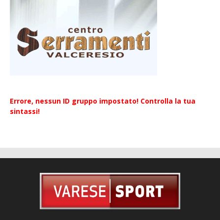
Errore, nessun ID gruppo impostato! Controlla la tua
sintassi!