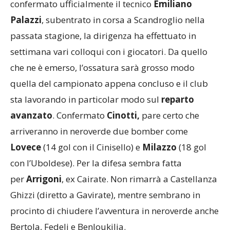
Salvatore Asmini, passato alla Pro Patria, e
confermato ufficialmente il tecnico
Emiliano
Palazzi
, subentrato in corsa a Scandroglio nella
passata stagione, la dirigenza ha effettuato in
settimana vari colloqui con i giocatori. Da quello
che ne è emerso, l’ossatura sarà grosso modo
quella del campionato appena concluso e il club
sta lavorando in particolar modo sul
reparto
avanzato
. Confermato
Cinotti,
pare certo che
arriveranno in neroverde due bomber come
Lovece
(14 gol con il Cinisello) e
Milazzo
(18 gol
con l’Uboldese). Per la difesa sembra fatta
per
Arrigoni
, ex Cairate. Non rimarrà a Castellanza
Ghizzi (diretto a Gavirate), mentre sembrano in
procinto di chiudere l’avventura in neroverde anche