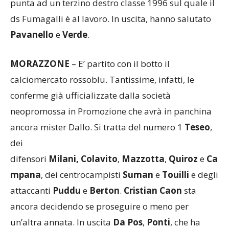
Ghizzi
, dunque, promettono faville in attacco. Si
punta ad un terzino destro classe 1996 sul quale il
ds Fumagalli è al lavoro. In uscita, hanno salutato
Pavanello
e
Verde
.
MORAZZONE
– E’ partito con il botto il
calciomercato rossoblu. Tantissime, infatti, le
conferme già ufficializzate dalla società
neopromossa in Promozione che avrà in panchina
ancora mister Dallo. Si tratta del numero 1
Teseo
,
dei
difensori
Milani,
Colavito
,
Mazzotta
,
Quiroz
e
Ca
mpana
, dei centrocampisti
Suman
e
Touilli
e degli
attaccanti
Puddu
e
Berton
.
Cristian Caon
sta
ancora decidendo se proseguire o meno per