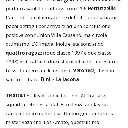
decina di giorni fa il ritorno dal prestito alla
Belfortese della punta
Angelucci
, mister Rinaldi ha
portato avanti la trattativa con il ’96
Petruzzellis
.
L’accordo con il giocatore è definito, ora mancano
pochi dettagli per arrivare ad una conclusione
positiva con l’Union Villa Cassano, ma circola
ottimismo. L’Olimpia, inoltre, sta sondando
quattro ragazzi
(due classe 1997 e due classe
1998) e si tratta di due esterni alti e di due esterni
bassi. Confermate le uscite di
Veronesi,
che non
sarà riscattato,
Bini
e
La Iacona
.
TRADATE
– Rivoluzione in corso. Al Tradate,
squadra retrocessa dall’Eccellenza ai playout,
cambieranno molte cose. Hanno già salutato sia