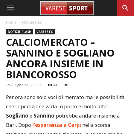
Home
Notizie Flash
NOTIZIE FLASH
VARESE FC
CALCIOMERCATO –
SANNINO E SOGLIANO
ANCORA INSIEME IN
BIANCOROSSO
25 Giugno 2016, 11:33
43
0
Per ora sono solo voci di mercato ma le possibilità
che l’operazione vada in porto è molto alta:
Sogliano
e
Sannino
potrebbe andare insieme a
Bari. Dopo
l’esperienza a Carpi
nella scorsa