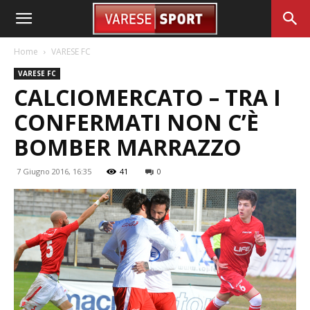
Home
VARESE FC
VARESE FC
CALCIOMERCATO – TRA I
CONFERMATI NON C’È
BOMBER MARRAZZO
7 Giugno 2016, 16:35
41
0