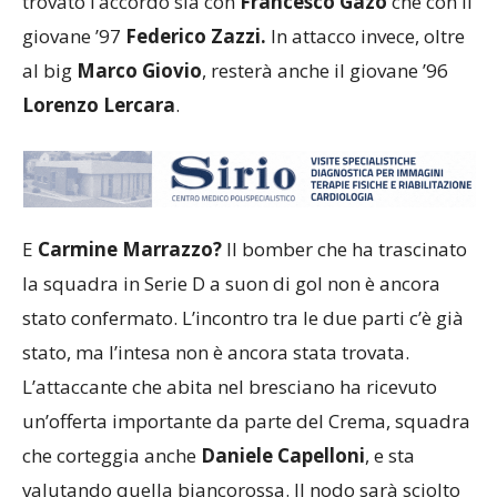
trovato l’accordo sia con
Francesco Gazo
che con il
giovane ’97
Federico Zazzi.
In attacco invece, oltre
al big
Marco Giovio
, resterà anche il giovane ’96
Lorenzo Lercara
.
E
Carmine Marrazzo?
Il bomber che ha trascinato
la squadra in Serie D a suon di gol non è ancora
stato confermato. L’incontro tra le due parti c’è già
stato, ma l’intesa non è ancora stata trovata.
L’attaccante che abita nel bresciano ha ricevuto
un’offerta importante da parte del Crema, squadra
che corteggia anche
Daniele Capelloni
, e sta