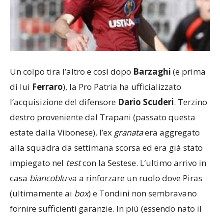
Un colpo tira l’altro e così dopo
Barzaghi
(e prima
di lui
Ferraro
), la Pro Patria ha ufficializzato
l’acquisizione del difensore
Dario
Scuderi
. Terzino
destro proveniente dal Trapani (passato questa
estate dalla Vibonese), l’ex
granata
era aggregato
alla squadra da settimana scorsa ed era già stato
impiegato nel
test
con la Sestese. L’ultimo arrivo in
casa
biancoblu
va a rinforzare un ruolo dove Piras
(ultimamente ai
box
) e Tondini non sembravano
fornire sufficienti garanzie. In più (essendo nato il