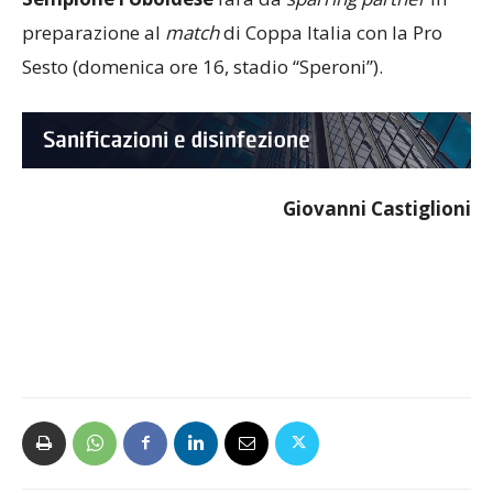
Sempione l’Uboldese
farà da
sparring
partner
in
preparazione al
match
di Coppa Italia con la Pro
Sesto (domenica ore 16, stadio “Speroni”).
Giovanni Castiglioni