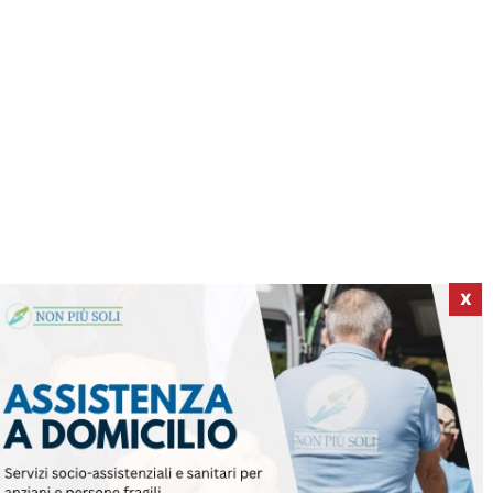
X
ICI