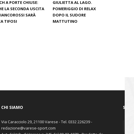
H A PORTE CHIUSE:
GIULIETTA AL LAGO.
E LA SECONDA USCITA
POMERIGGIO DI RELAX
BIANCOROSSI SARÀ
DOPO IL SUDORE
A TIFOSI
MATTUTINO
CHI SIAMO
SEGU
Via Caracciolo 29, 21100 Varese - Tel. 0332 226239 -
redazione@varese-sport.com