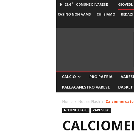
C
23.6
GIOVEDÌ,
COMUNE DI VARESE
CASINO NON AAMS
CHI SIAMO
REDAZI
CALCIO
PRO PATRIA
VARESE
PALLACANESTRO VARESE
BASKET
Home
Notizie Flash
Calciomercato –
NOTIZIE FLASH
VARESE FC
CALCIOMER