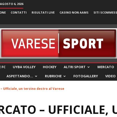
 AGOSTO 6, 2026
ONE
CONTATTI
RISULTATI LIVE
CASINO NON AAMS
SITI SCOMMES
VareseSport
 FC
UYBA VOLLEY
HOCKEY
ALTRI SPORT
MERCATO
ASPETTANDO…
RUBRICHE
FOTOGALLERY
VIDEO
 Ufficiale, un terzino destro al Varese
CATO – UFFICIALE, 