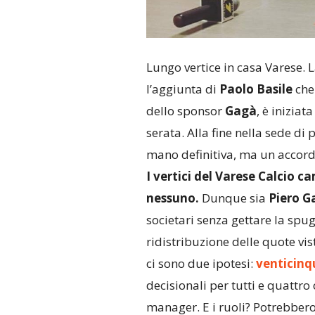
Lungo vertice in casa Varese. La
l’aggiunta di
Paolo Basile
che 
dello sponsor
Gagà
, è inizia
serata. Alla fine nella sede di 
mano definitiva, ma un accord
I vertici del Varese Calcio c
nessuno.
Dunque sia
Piero G
societari senza gettare la spug
ridistribuzione delle quote vis
ci sono due ipotesi:
venticinq
decisionali per tutti e quattr
manager. E i ruoli? Potrebbero