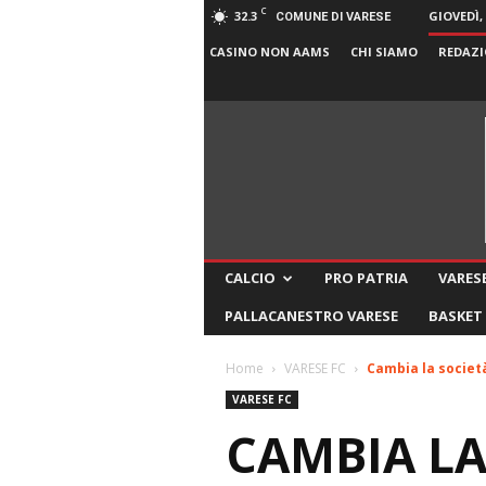
C
32.3
GIOVEDÌ,
COMUNE DI VARESE
CASINO NON AAMS
CHI SIAMO
REDAZI
CALCIO
PRO PATRIA
VARESE
PALLACANESTRO VARESE
BASKET
Home
VARESE FC
Cambia la socie
VARESE FC
CAMBIA LA