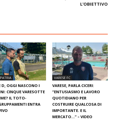
L’OBIETTIVO
PATRIA
VARESE FC
E D, OGGI NASCONO I
VARESE, PARLA CICERI:
NI: CINQUE VARESOTTE
“ENTUSIASMO E LAVORO
EME? IL TOTO-
QUOTIDIANO PER
GRUPPAMENTI ENTRA
COSTRUIRE QUALCOSA DI
VIVO
IMPORTANTE. E IL
MERCATO…” – VIDEO