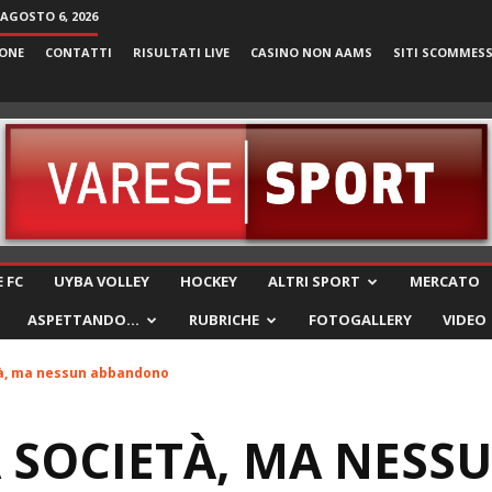
 AGOSTO 6, 2026
ONE
CONTATTI
RISULTATI LIVE
CASINO NON AAMS
SITI SCOMMES
VareseSport
 FC
UYBA VOLLEY
HOCKEY
ALTRI SPORT
MERCATO
ASPETTANDO…
RUBRICHE
FOTOGALLERY
VIDEO
tà, ma nessun abbandono
 SOCIETÀ, MA NESS