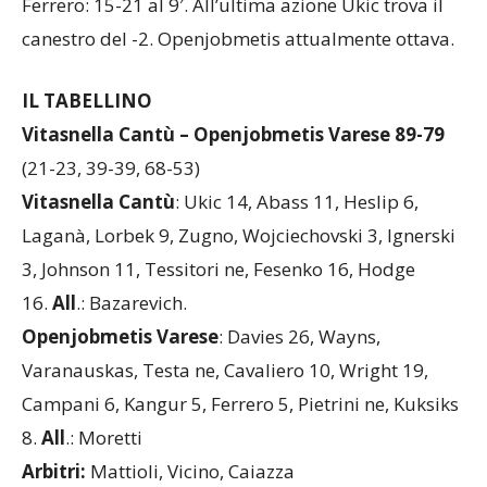
Ferrero: 15-21 al 9′. All’ultima azione Ukic trova il
canestro del -2. Openjobmetis attualmente ottava.
IL TABELLINO
Vitasnella Cantù – Openjobmetis Varese 89-79
(21-23, 39-39, 68-53)
Vitasnella Cantù
: Ukic 14, Abass 11, Heslip 6,
Laganà, Lorbek 9, Zugno, Wojciechovski 3, Ignerski
3, Johnson 11, Tessitori ne, Fesenko 16, Hodge
16.
All
.: Bazarevich.
Openjobmetis Varese
: Davies 26, Wayns,
Varanauskas, Testa ne, Cavaliero 10, Wright 19,
Campani 6, Kangur 5, Ferrero 5, Pietrini ne, Kuksiks
8.
All
.: Moretti
Arbitri:
Mattioli, Vicino, Caiazza