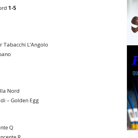
Nord
1-5
r Tabacchi L’Angolo
rbano
lla Nord
aldi – Golden Egg
ente Q
incente R