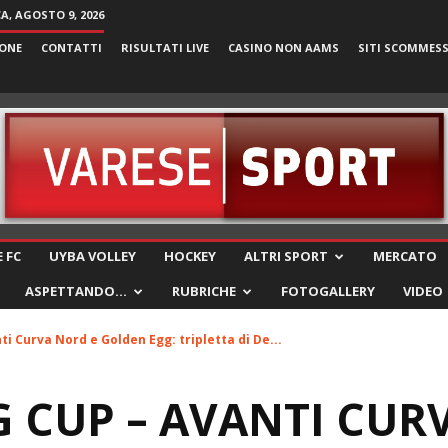
, AGOSTO 9, 2026
ONE
CONTATTI
RISULTATI LIVE
CASINO NON AAMS
SITI SCOMMES
VareseSport
 FC
UYBA VOLLEY
HOCKEY
ALTRI SPORT
MERCATO
ASPETTANDO…
RUBRICHE
FOTOGALLERY
VIDEO
i Curva Nord e Golden Egg: tripletta di De...
 CUP – AVANTI CUR