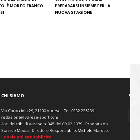
O: È MORTO FRANCO
PREPARARSI INSIEME PER LA
SI
NUOVA STAGIONE
CHI SIAMO
SEGU
Via Caracciolo 29, 21100 Varese - Tel. 0332 226239 -
redazione@varese-sport.com
Aut. del trib. di Varese n. 345 del 09-02-1979 - Prodotto da
Sunrise Media - Direttore Responsabile: Michele Marocco -
Cookie policy
Pubblicità