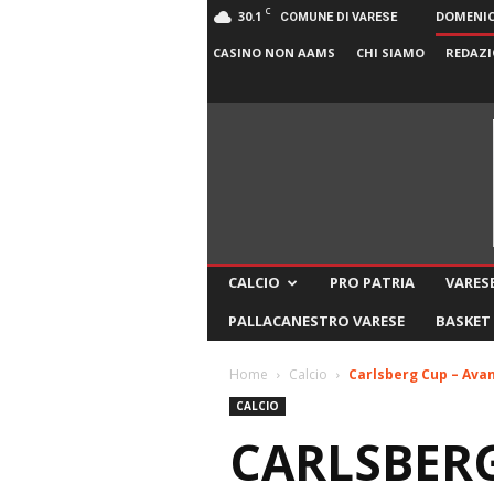
C
30.1
DOMENICA
COMUNE DI VARESE
CASINO NON AAMS
CHI SIAMO
REDAZI
CALCIO
PRO PATRIA
VARESE
PALLACANESTRO VARESE
BASKET
Home
Calcio
Carlsberg Cup – Avant
CALCIO
CARLSBERG