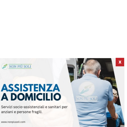
X
ICI