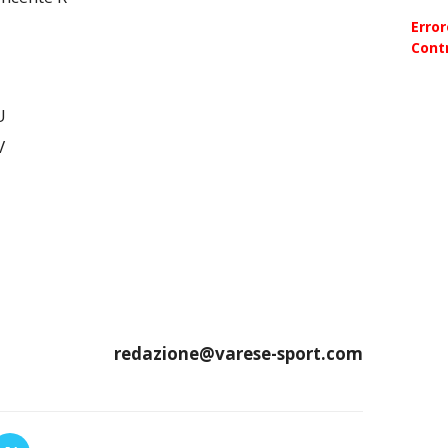
Erro
Contr
U
V
redazione@varese-sport.com