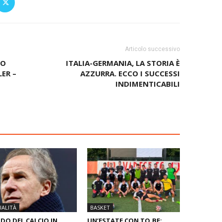
Articolo successivo
NO
ITALIA-GERMANIA, LA STORIA È
ER –
AZZURRA. ECCO I SUCCESSI
INDIMENTICABILI
ALITÀ
BASKET
O DEL CALCIO IN
UN’ESTATE CON TO.BE: