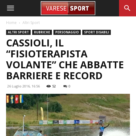
Home
Altri Sport
ALTRI SPORT
RUBRICHE
PERSONAGGIO
SPORT DISABILI
CASSIOLI, IL
“FISIOTERAPISTA
VOLANTE” CHE ABBATTE
BARRIERE E RECORD
26 Luglio 2016, 16:56
52
0