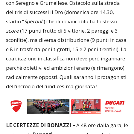
con Seregno e Grumellese. Ostacolo sulla strada
del tris di successi il Dro (domenica ore 14.30,
stadio “
Speroni
”) che dei biancoblu ha lo stesso
score
(17 punti frutto di 5 vittorie, 2 pareggi e 3
sconfitte), ma diversa distribuzione (9 punti in casa
e 8 in trasferta per i tigrotti, 15 e 2 per i trentini). La
coabitazione in classifica non deve però ingannare
perché obiettivi ed ambizioni erano (e rimangono)
radicalmente opposti. Quali saranno i protagonisti
dell’incrocio dell’undicesima giornata?
LE CERTEZZE DI BONAZZI –
A 48 ore dalla gara, le