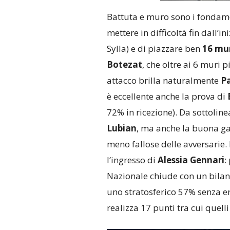
Battuta e muro sono i fondamen
mettere in difficoltà fin dall’in
Sylla) e di piazzare ben
16 mu
Botezat
, che oltre ai 6 muri p
attacco brilla naturalmente
P
è eccellente anche la prova di
72% in ricezione). Da sottolinea
Lubian
, ma anche la buona gar
meno fallose delle avversarie. 
l’ingresso di
Alessia Gennari
:
Nazionale chiude con un bilanci
uno stratosferico 57% senza er
realizza 17 punti tra cui quelli 