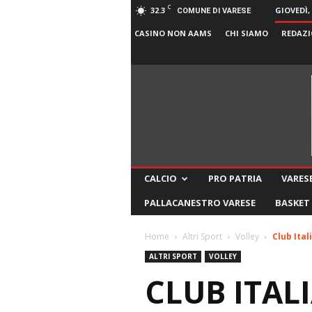
C
32.3
GIOVEDÌ,
COMUNE DI VARESE
CASINO NON AAMS
CHI SIAMO
REDAZI
CALCIO
PRO PATRIA
VARESE
PALLACANESTRO VARESE
BASKET
Home
Altri Sport
Volley
Club Ita
ALTRI SPORT
VOLLEY
CLUB ITAL