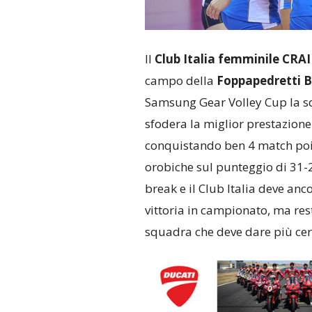
Il
Club Italia femminile CRA
campo della
Foppapedretti 
Samsung Gear Volley Cup la sq
sfodera la miglior prestazione
conquistando ben 4 match point
orobiche sul punteggio di 31-29
break e il Club Italia deve an
vittoria in campionato, ma re
squadra che deve dare più cert