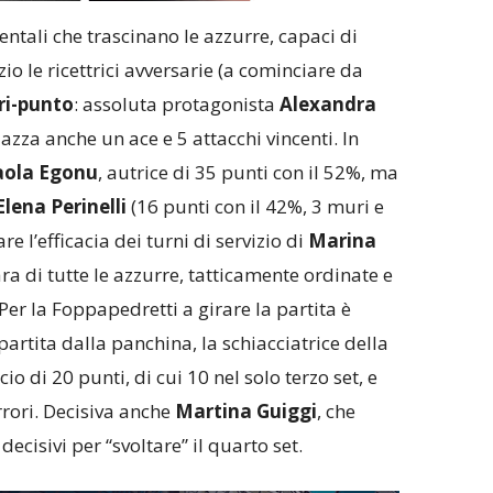
tali che trascinano le azzurre, capaci di
izio le ricettrici avversarie (a cominciare da
ri-punto
: assoluta protagonista
Alexandra
iazza anche un ace e 5 attacchi vincenti. In
aola Egonu
, autrice di 35 punti con il 52%, ma
Elena Perinelli
(16 punti con il 42%, 3 muri e
re l’efficacia dei turni di servizio di
Marina
a di tutte le azzurre, tatticamente ordinate e
Per la Foppapedretti a girare la partita è
 partita dalla panchina, la schiacciatrice della
o di 20 punti, di cui 10 nel solo terzo set, e
rori. Decisiva anche
Martina Guiggi
, che
decisivi per “svoltare” il quarto set.