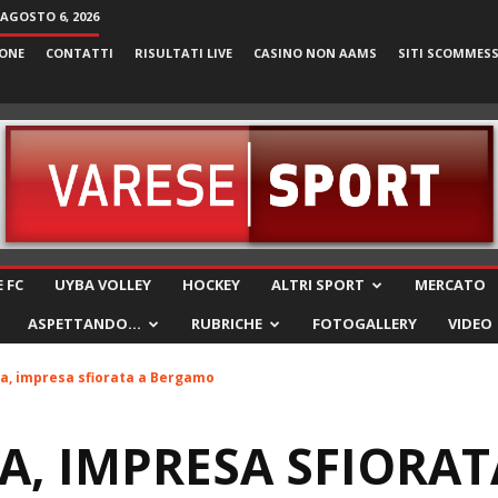
 AGOSTO 6, 2026
ONE
CONTATTI
RISULTATI LIVE
CASINO NON AAMS
SITI SCOMMES
VareseSport
 FC
UYBA VOLLEY
HOCKEY
ALTRI SPORT
MERCATO
ASPETTANDO…
RUBRICHE
FOTOGALLERY
VIDEO
lia, impresa sfiorata a Bergamo
IA, IMPRESA SFIORAT