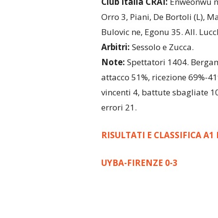
Club Italia CRAI:
Enweonwu ne,
Orro 3, Piani, De Bortoli (L), M
Bulovic ne, Egonu 35. All. Lucc
Arbitri:
Sessolo e Zucca.
Note:
Spettatori 1404. Bergamo
attacco 51%, ricezione 69%-41%,
vincenti 4, battute sbagliate 
errori 21.
RISULTATI E CLASSIFICA A
UYBA-FIRENZE 0-3