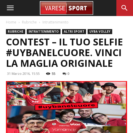
Home
Rubriche
Intrattenimento
RUBRICHE
INTRATTENIMENTO
ALTRI SPORT
UYBA VOLLEY
CONTEST – IL TUO SELFIE
#UYBANELCUORE. VINCI
LA MAGLIA ORIGINALE
31 Marzo 2016, 15:55
55
0