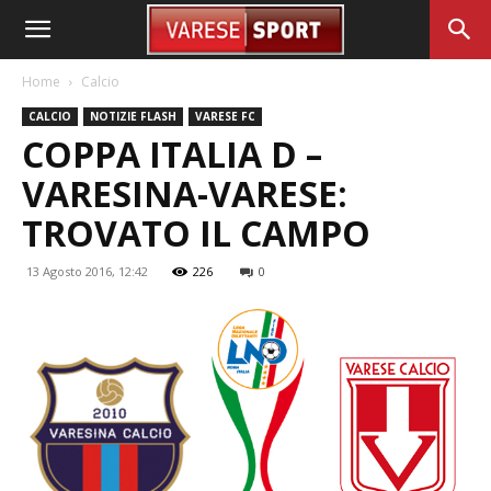
Home
Calcio
CALCIO
NOTIZIE FLASH
VARESE FC
COPPA ITALIA D –
VARESINA-VARESE:
TROVATO IL CAMPO
13 Agosto 2016, 12:42
226
0