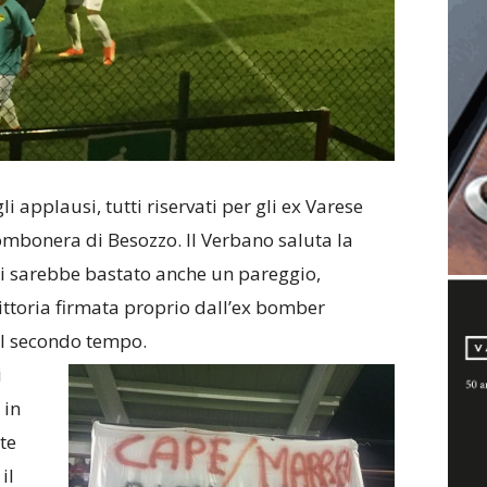
li applausi, tutti riservati per gli ex Varese
ombonera di Besozzo. Il Verbano saluta la
ali sarebbe bastato anche un pareggio,
ittoria firmata proprio dall’ex bomber
el secondo tempo.
i
 in
te
il