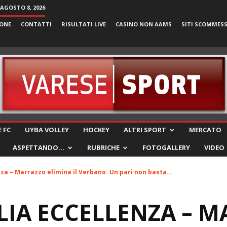
AGOSTO 8, 2026
ONE
CONTATTI
RISULTATI LIVE
CASINO NON AAMS
SITI SCOMMES
VareseSport
 FC
UYBA VOLLEY
HOCKEY
ALTRI SPORT
MERCATO
ASPETTANDO…
RUBRICHE
FOTOGALLERY
VIDEO
za – Marrazzo elimina il Verbano. Un pari non basta...
LIA ECCELLENZA – 