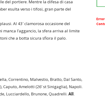
lle del portiere. Mentre la difesa di casa
ber esulta verso i tifosi, gran parte del
Erro
pplausi. Al 43′ clamorosa occasione del
Contr
 manca l’aggancio, la sfera arriva al limite
toni che a botta sicura sfiora il palo.
la, Correntino, Malvestio, Bratto, Dal Santo,
, Caputo, Amelotti (26’ st Sinigaglia), Napoli.
e, Lucciardello, Brunone, Quadrelli.
All
.