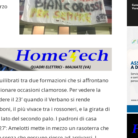
erzo
uilibrati tra due formazioni che si affrontano
zionare occasioni clamorose. Per vedere la
ere il 23’ quando il Verbano si rende
ni, il più vivace tra i rossoneri, e la girata di
 lato del secondo palo. I padroni di casa
7’: Amelotti mette in mezzo un rasoterra che
e senza che nessuno riesce ad arrivarci. I