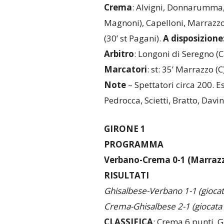
Crema
: Alvigni, Donnarumma, G
Magnoni), Capelloni, Marrazzo (
(30’ st Pagani).
A disposizione
Arbitro
: Longoni di Seregno (C
Marcatori
: st: 35’ Marrazzo (C)
Note
– Spettatori circa 200. Es
Pedrocca, Scietti, Bratto, Davin
GIRONE 1
PROGRAMMA
Verbano-Crema 0-1 (Marraz
RISULTATI
Ghisalbese-Verbano 1-1 (giocat
Crema-Ghisalbese 2-1
(giocata
CLASSIFICA
: Crema 6 punti, 