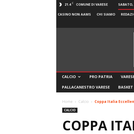
C
21.4
SABATO, 
COMUNE DI VARESE
CASINO NON AAMS
CHI SIAMO
REDAZI
CALCIO
PRO PATRIA
VARESE
PALLACANESTRO VARESE
BASKET
Home
Calcio
Coppa Italia Eccellen
CALCIO
COPPA ITA