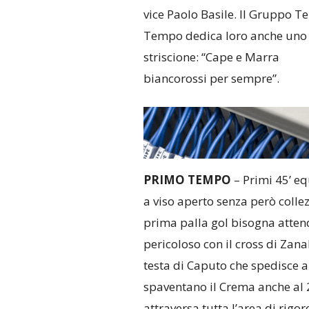
vice Paolo Basile. Il Gruppo T
Tempo dedica loro anche uno
striscione: “Cape e Marra
biancorossi per sempre”.
PRIMO TEMPO
– Primi 45’ eq
a viso aperto senza però colle
prima palla gol bisogna attend
pericoloso con il cross di Zanabo
testa di Caputo che spedisce a
spaventano il Crema anche al 2
attraversa tutta l’area di rigor