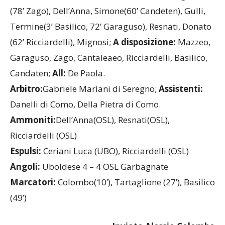
OSL GARBAGNATE:
Fabrizio, Iacolare, D’Oguardi
(78’ Zago), Dell’Anna, Simone(60’ Candeten), Gulli,
Termine(3’ Basilico, 72’ Garaguso), Resnati, Donato
(62’ Ricciardelli), Mignosi;
A disposizione:
Mazzeo,
Garaguso, Zago, Cantaleaeo, Ricciardelli, Basilico,
Candaten;
All:
De Paola.
Arbitro:
Gabriele Mariani di Seregno;
Assistenti:
Danelli di Como, Della Pietra di Como.
Ammoniti:
Dell’Anna(OSL), Resnati(OSL),
Ricciardelli (OSL)
Espulsi:
Ceriani Luca (UBO), Ricciardelli (OSL)
Angoli:
Uboldese 4 – 4 OSL Garbagnate
Marcatori:
Colombo(10’), Tartaglione (27’), Basilico
(49’)