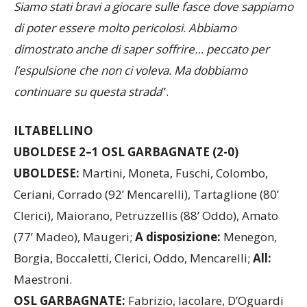
dichiara Alessandro Amato al termine del match –.
Siamo stati bravi a giocare sulle fasce dove sappiamo
di poter essere molto pericolosi
.
Abbiamo
dimostrato anche di saper soffrire… peccato per
l’espulsione che non ci voleva. Ma dobbiamo
continuare su questa strada
”.
ILTABELLINO
UBOLDESE 2–1 OSL GARBAGNATE (2-0)
UBOLDESE:
Martini, Moneta, Fuschi, Colombo,
Ceriani, Corrado (92’ Mencarelli), Tartaglione (80’
Clerici), Maiorano, Petruzzellis (88’ Oddo), Amato
(77’ Madeo), Maugeri;
A disposizione:
Menegon,
Borgia, Boccaletti, Clerici, Oddo, Mencarelli;
All:
Maestroni.