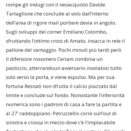
studiano fino a quando al 10’ l’Uboldese non
rompe gli indugi con il neoacquisto Davide
Tartaglione che conclude al volo dall’interno
dell’area di rigore mail portiere devia in angolo.
Sugli sviluppi del corner Emiliano Colombo,
sfruttando l’ottimo cross di Amato, insacca in rete il
pallone del vantaggio. Pochi minuti più tardi però
il difensore rossonero Ceriani combina un
pasticcio, atterrandoun avversario involatosi tutto
solo verso la porta, e viene espulso. Ma per sua
fortuna Resnati non sfrutta il calcio piazzato dal
limite e conclude sul fondo. Nonostante l’inferiorità
numerica sono i padroni di casa a fare la partita e
al 27’ raddoppiano: Petruzzellis corre sull’out di
sinistra e crossa in mezzo dove c’è l’implacabile