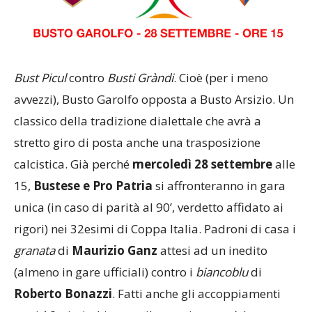
Bust
Picul
contro
Busti
Gràndi
. Cioè (per i meno
avvezzi), Busto Garolfo opposta a Busto Arsizio. Un
classico della tradizione dialettale che avrà a
stretto giro di posta anche una trasposizione
calcistica. Già perché
mercoledì 28 settembre
alle
15,
Bustese e Pro Patria
si affronteranno in gara
unica (in caso di parità al 90’, verdetto affidato ai
rigori) nei 32esimi di Coppa Italia. Padroni di casa i
granata
di
Maurizio
Ganz
attesi ad un inedito
(almeno in gare ufficiali) contro i
biancoblu
di
Roberto
Bonazzi
. Fatti anche gli accoppiamenti