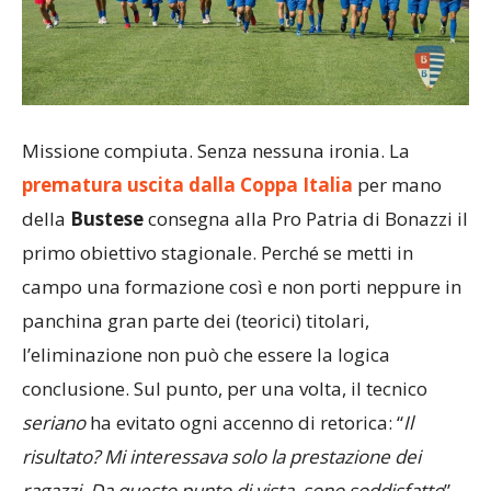
Missione compiuta. Senza nessuna ironia. La
prematura uscita dall
a Coppa Italia
per mano
della
Bustese
consegna alla Pro Patria di Bonazzi il
primo obiettivo stagionale. Perché se metti in
campo una formazione così e non porti neppure in
panchina gran parte dei (teorici) titolari,
l’eliminazione non può che essere la logica
conclusione. Sul punto, per una volta, il tecnico
seriano
ha evitato ogni accenno di retorica: “
Il
risultato? Mi interessava solo la prestazione dei
ragazzi. Da questo punto di vista, sono soddisfatto
”.