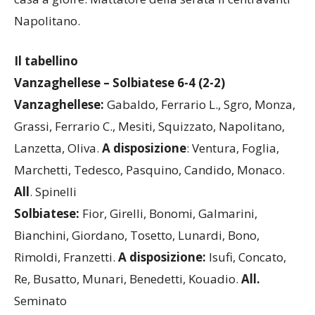
considerato il 6 a 4 finale, sono proprio i padroni di
casa a gioire. Mattatore della serata il centravanti
Napolitano.
Il tabellino
Vanzaghellese – Solbiatese 6-4 (2-2)
Vanzaghellese:
Gabaldo, Ferrario L., Sgro, Monza,
Grassi, Ferrario C., Mesiti, Squizzato, Napolitano,
Lanzetta, Oliva.
A disposizione
: Ventura, Foglia,
Marchetti, Tedesco, Pasquino, Candido, Monaco.
All
. Spinelli
Solbiatese:
Fior, Girelli, Bonomi, Galmarini,
Bianchini, Giordano, Tosetto, Lunardi, Bono,
Rimoldi, Franzetti.
A disposizione:
Isufi, Concato,
Re, Busatto, Munari, Benedetti, Kouadio.
All.