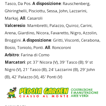
Filippini, Cereti, Lombardi, Bonanni, Ambrosino,
Tasco, Da Pos.
A
disposizione
: Rauschenberg,
Ghiringhelli, Pisciottu, Sessa, John, Lazzarini,
Markaj.
All
. Casaroli
Valceresio
: Mambretti, Palazzo, Quiroz, Carini,
Arena, Giardino, Nicora, Favaretto, Nigro, Azzolin,
Broggini.
A
disposizione
: Gritti, Visconti, Cerabona,
Bosio, Toniolo, Ponti.
All
. Roncoroni
Arbitro
: Farina di Como
Marcatori
: pt: 37′ Nicora (V), 39′ Tasco (B); 9′ st
Nigro (V), 21′ Tasco (B), 24′ Lazzarini (B), 29′ John
(B), 42′ Palazzo (V), 45′ Ponti (V)