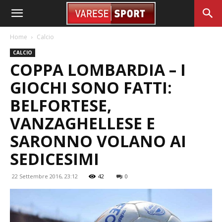
Home
Calcio
CALCIO
COPPA LOMBARDIA – I
GIOCHI SONO FATTI:
BELFORTESE,
VANZAGHELLESE E
SARONNO VOLANO AI
SEDICESIMI
22 Settembre 2016, 23:12
42
0