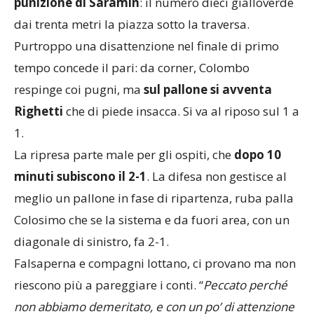
punizione di Saramin
: il numero dieci gialloverde
dai trenta metri la piazza sotto la traversa.
Purtroppo una disattenzione nel finale di primo
tempo concede il pari: da corner, Colombo
respinge coi pugni, ma
sul pallone si avventa
Righetti
che di piede insacca. Si va al riposo sul 1 a
1.
La ripresa parte male per gli ospiti, che
dopo 10
minuti subiscono il 2-1
. La difesa non gestisce al
meglio un pallone in fase di ripartenza, ruba palla
Colosimo che se la sistema e da fuori area, con un
diagonale di sinistro, fa 2-1.
Falsaperna e compagni lottano, ci provano ma non
riescono più a pareggiare i conti. “
Peccato perché
non abbiamo demeritato, e con un po’ di attenzione