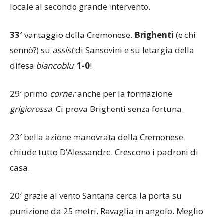
Degeri e balzo di Ravaglia in angolo. Numero uno
locale al secondo grande intervento.
33′
vantaggio della Cremonese.
Brighenti
(e chi
sennò?) su
assist
di Sansovini e su letargia della
difesa
biancoblu
:
1-0
!
29′ primo
corner
anche per la formazione
grigiorossa
. Ci prova Brighenti senza fortuna.
23′ bella azione manovrata della Cremonese,
chiude tutto D’Alessandro. Crescono i padroni di
casa.
20′ grazie al vento Santana cerca la porta su
punizione da 25 metri, Ravaglia in angolo. Meglio