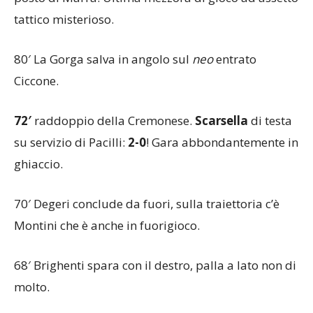
posto di Marra. Ultima mezzora di gioco ad assetto
tattico misterioso.
80′ La Gorga salva in angolo sul
neo
entrato
Ciccone.
72′
raddoppio della Cremonese.
Scarsella
di testa
su servizio di Pacilli:
2-0
! Gara abbondantemente in
ghiaccio.
70′ Degeri conclude da fuori, sulla traiettoria c’è
Montini che è anche in fuorigioco.
68′ Brighenti spara con il destro, palla a lato non di
molto.