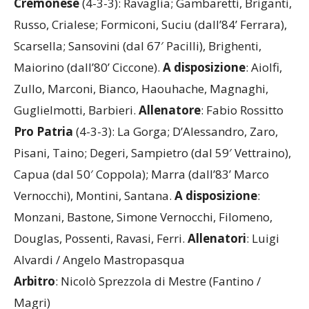
Cremonese
(4-3-3): Ravaglia; Gambaretti, Briganti,
Russo, Crialese; Formiconi, Suciu (dall’84’ Ferrara),
Scarsella; Sansovini (dal 67′ Pacilli), Brighenti,
Maiorino (dall’80’ Ciccone).
A
disposizione
: Aiolfi,
Zullo, Marconi, Bianco, Haouhache, Magnaghi,
Guglielmotti, Barbieri.
Allenatore
: Fabio Rossitto
Pro
Patria
(4-3-3): La Gorga; D’Alessandro, Zaro,
Pisani, Taino; Degeri, Sampietro (dal 59′ Vettraino),
Capua (dal 50′ Coppola); Marra (dall’83’ Marco
Vernocchi), Montini, Santana.
A
disposizione
:
Monzani, Bastone, Simone Vernocchi, Filomeno,
Douglas, Possenti, Ravasi, Ferri.
Allenatori
: Luigi
Alvardi / Angelo Mastropasqua
Arbitro
: Nicolò Sprezzola di Mestre (Fantino /