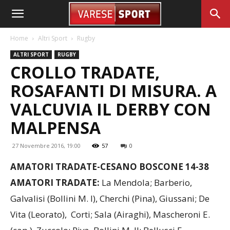
Home
Altri Sport
Rugby
ALTRI SPORT
RUGBY
CROLLO TRADATE,
ROSAFANTI DI MISURA. A
VALCUVIA IL DERBY CON
MALPENSA
27 Novembre 2016, 19:00
57
0
AMATORI TRADATE-CESANO BOSCONE 14-38
AMATORI TRADATE:
La Mendola; Barberio,
Galvalisi (Bollini M. I), Cherchi (Pina), Giussani; De
Vita (Leorato), Corti; Sala (Airaghi), Mascheroni E.