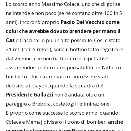
Lo scorso anno Massimo Colace, uno che di gol se
ne intende e non poco (se ne contano oltre 100 in 5
anni), incoronò proprio
Paolo Del Vecchio come
colui che avrebbe dovuto prendere per mano il
Cas
e trascinarlo più in alto possibile. Così è stato.
21 reti (con 5 rigori), sono il bottino fatto registrare
dal 25enne, che non ha tradito le aspettative
assumendosi in toto la responsabilità dell’attacco
bustocco. Unico rammarico: non essere stato
decisivo ai playoff, quando la squadra del
Presidente Gallazzi
non è andata oltre un
pareggio a Brebbia, costatogli l’eliminazione.
E proprio come successe lo scorso anno, quando
Colace e Memaj divisero il trono di bomber,
anche
in questa stagione si è verificato un ex equo
, e a