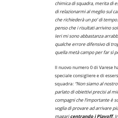
chimica di squadra, merita di e
di relazionarmi al meglio sul 
che richiederà un po’ di tempo
penso che i risultati arrivino s
Ieri mi sono abbastanza arrab
qualche errore difensivo di tro
quella metà campo per far sì po
Il nuovo numero 0 di Varese ha
speciale consigliere e di esse
squadra:
“Non siamo al nostr
parlato di obiettivi precisi al m
compagni che l’importante è sol
voglia di provare ad arrivare p
magari
centrando i Playoff
. 