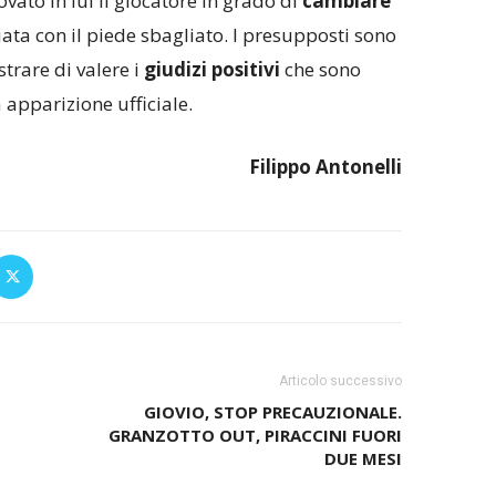
vato in lui il giocatore in grado di
cambiare
iata con il piede sbagliato. I presupposti sono
trare di valere i
giudizi positivi
che sono
 apparizione ufficiale.
Filippo Antonelli
Articolo successivo
GIOVIO, STOP PRECAUZIONALE.
GRANZOTTO OUT, PIRACCINI FUORI
DUE MESI