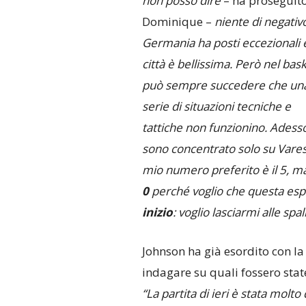
non posso dire
– ha proseguit
Dominique –
niente di negativo
Germania ha posti eccezionali e
città è bellissima. Però nel bas
può sempre succedere che un
serie di situazioni tecniche e
tattiche non funzionino. Adess
sono concentrato solo su Varese
mio numero preferito è il 5, m
0
perché voglio che questa espe
inizio
: voglio lasciarmi alle spa
Johnson ha già esordito con l
indagare su quali fossero stat
“La partita di ieri è stata molto