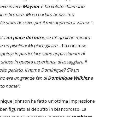
cevo invece
Maynor
e ho voluto chiamarlo
e e firmare. Mi ha parlato benissimo
d è stato decisivo per il mio approdo a Varese”
.
ita
mi piace dormire
, se c’è qualche minuto
e un pisolino! Mi piace girare
– ha concluso
opping: in particolare sono appassionato di
rioso in questa esperienza di assaggiare il
molto parlato. Il nome Dominique? C’è un
ino era un grande fan di
Dominique Wilkins
e
esto nome”
.
inique Johnson ha fatto un’ottima impressione
ben figurato al debutto in biancorosso. La