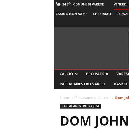
C
24.7
VENERDÌ,
COMUNE DI VARESE
CASINO NON AAMS
CHI SIAMO
REDAZI
CALCIO
PRO PATRIA
VARESE
PALLACANESTRO VARESE
BASKET
Home
Pallacanestro Varese
Dom Joh
PALLACANESTRO VARESE
DOM JOHNS