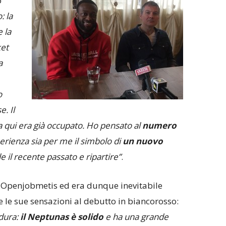
o
: la
 la
ket
a
o
. Il
a qui era già occupato. Ho pensato al
numero
rienza sia per me il simbolo di
un nuovo
lle il recente passato e ripartire”
.
a Openjobmetis ed era dunque inevitabile
e le sue sensazioni al debutto in biancorosso:
 dura:
il Neptunas è solido
e ha una grande