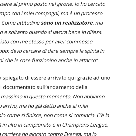
ssere al primo posto nel girone. Io ho cercato
campo con i miei compagni, ma è un processo
. Come attitudine
sono un realizzatore
, ma
olo e soltanto quando si lavora bene in difesa.
biato con me stesso per aver commesso
ppo: devo cercare di dare sempre la spinta in
i che le cose funzionino anche in attacco”
.
 spiegato di essere arrivato qui grazie ad uno
rsi documentato sull’andamento della
o massimo in questo momento. Non abbiamo
io arrivo, ma ho già detto anche ai miei
o come si finisce, non come si comincia. C’è la
iù in alto in campionato e in Champions League,
In carriera ho giocato contro Eyenga, ma lo