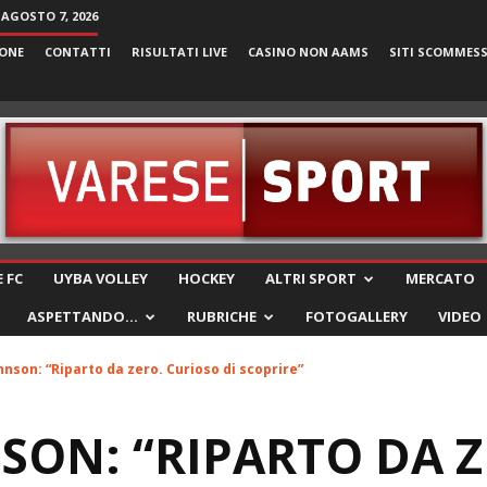
 AGOSTO 7, 2026
ONE
CONTATTI
RISULTATI LIVE
CASINO NON AAMS
SITI SCOMMES
VareseSport
 FC
UYBA VOLLEY
HOCKEY
ALTRI SPORT
MERCATO
ASPETTANDO…
RUBRICHE
FOTOGALLERY
VIDEO
nson: “Riparto da zero. Curioso di scoprire”
ON: “RIPARTO DA Z