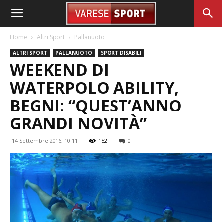
Home
Altri Sport
Pallanuoto
ALTRI SPORT
PALLANUOTO
SPORT DISABILI
WEEKEND DI
WATERPOLO ABILITY,
BEGNI: “QUEST’ANNO
GRANDI NOVITÀ”
14 Settembre 2016, 10:11
152
0