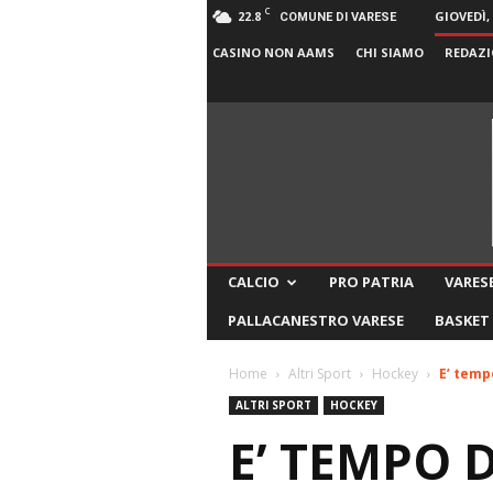
C
22.8
GIOVEDÌ,
COMUNE DI VARESE
CASINO NON AAMS
CHI SIAMO
REDAZI
CALCIO
PRO PATRIA
VARESE
PALLACANESTRO VARESE
BASKET
Home
Altri Sport
Hockey
E’ temp
ALTRI SPORT
HOCKEY
E’ TEMPO D