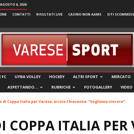
 AGOSTO 6, 2026
ONE
CONTATTI
RISULTATI LIVE
CASINO NON AAMS
SITI SCOMMES
VareseSport
 FC
UYBA VOLLEY
HOCKEY
ALTRI SPORT
MERCATO
ASPETTANDO…
RUBRICHE
FOTOGALLERY
VIDEO
o di Coppa Italia per Varese, arriva Chiavenna: “Vogliamo vincere”
I COPPA ITALIA PER 